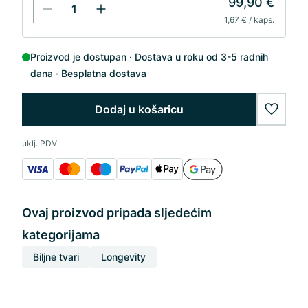
99,90 €
1,67 € / kaps.
Proizvod je dostupan
Dostava u roku od 3-5 radnih
dana
Besplatna dostava
Dodaj u košaricu
wishlis
uklj. PDV
Ovaj proizvod pripada sljedećim
kategorijama
Biljne tvari
Longevity