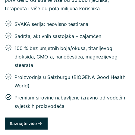
potvrđeno od strane više od 30.000 liječnika,
terapeuta i više od pola milijuna korisnika.
SVAKA serija: neovisno testirana
Sadržaj aktivnih sastojaka – zajamčen
100 % bez umjetnih boja/okusa, titanijevog
dioksida, GMO-a, nanočestica, magnezijevog
stearata
Proizvodnja u Salzburgu (BIOGENA Good Health
World)
Premium sirovine nabavljene izravno od vodećih
svjetskih proizvođača
Saznajte više