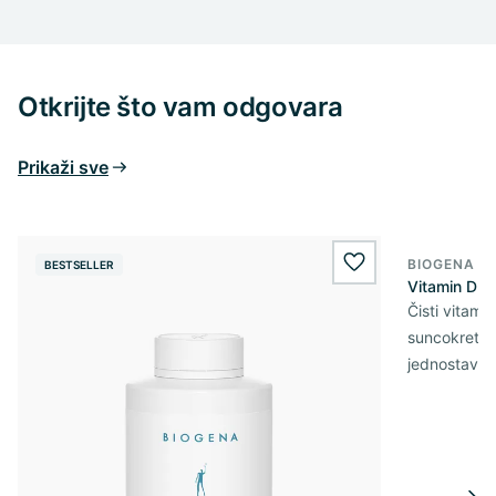
Otkrijte što vam odgovara
Prikaži sve
BIOGENA E
BESTSELLER
BESTSELL
wishlist.add
Vitamin D3 
Čisti vitami
suncokretov
jednostavn