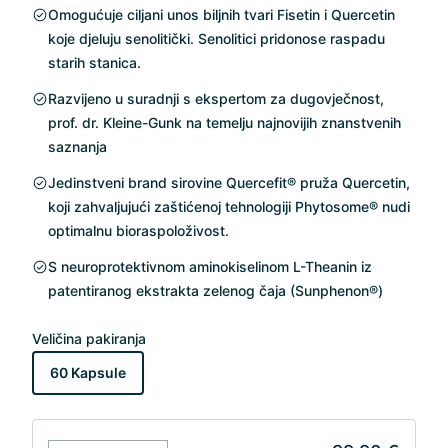
Omogućuje ciljani unos biljnih tvari Fisetin i Quercetin
koje djeluju senolitički. Senolitici pridonose raspadu
starih stanica.
Razvijeno u suradnji s ekspertom za dugovječnost,
prof. dr. Kleine-Gunk na temelju najnovijih znanstvenih
saznanja
Jedinstveni brand sirovine Quercefit® pruža Quercetin,
koji zahvaljujući zaštićenoj tehnologiji Phytosome® nudi
optimalnu bioraspoloživost.
S neuroprotektivnom aminokiselinom L-Theanin iz
patentiranog ekstrakta zelenog čaja (Sunphenon®)
Veličina pakiranja
60 Kapsule