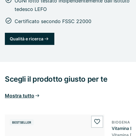
OGNI lotto testato indipendentemente dall'Istituto
tedesco LEFO
Certificato secondo FSSC 22000
Qualità e ricerca
Scegli il prodotto giusto per te
Mostra tutto
BIOGENA E
BESTSELLER
BESTSELL
wishlist.add
Vitamina D
Vitamina D3 