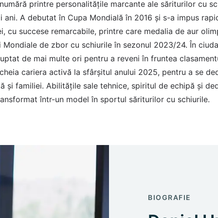
umără printre personalitățile marcante ale săriturilor cu sch
mii ani. A debutat în Cupa Mondială în 2016 și s-a impus ra
ei, cu succese remarcabile, printre care medalia de aur olim
 Mondiale de zbor cu schiurile în sezonul 2023/24. În ciu
luptat de mai multe ori pentru a reveni în fruntea clasament
ncheia cariera activă la sfârșitul anului 2025, pentru a se de
ă și familiei. Abilitățile sale tehnice, spiritul de echipă și d
ansformat într-un model în sportul săriturilor cu schiurile.
BIOGRAFIE