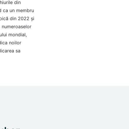
iurile din
pid ca un membru
pică din 2022 și
da numeroaselor
ului mondial,
dica noilor
edicarea sa