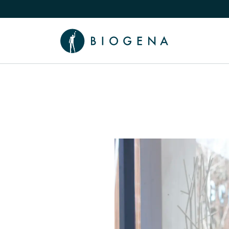
 Poveste
Comutare submeniu Cunoaștere