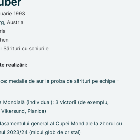
uber
nuarie 1993
rg,
Austria
ria
chen
:
Sărituri cu schiurile
e realizări:
ice: medalie de aur la proba de sărituri pe echipe –
a Mondială (individual): 3 victorii (de exemplu,
 Vikersund, Planica)
clasamentului general al Cupei Mondiale la zborul cu
nul 2023/24 (micul glob de cristal)