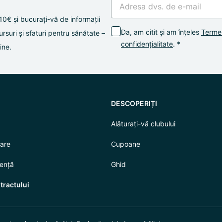
 10€ și bucurați-vă de informații
Da, am citit și am înțeles
Termeni
suri și sfaturi pentru sănătate –
confidențialitate
. *
ine.
DESCOPERIȚI
Alăturați-vă clubului
rare
Cupoane
tență
Ghid
tractului