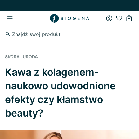
Przejdź do strony głównej
Przejdź do głównego menu
SKÓRA I URODA
Kawa z kolagenem-
naukowo udowodnione
efekty czy kłamstwo
beauty?