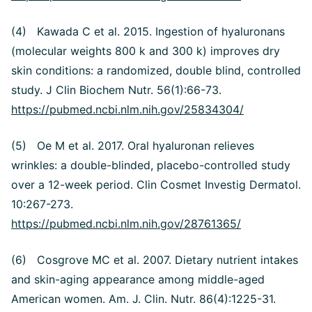
(4) Kawada C et al. 2015. Ingestion of hyaluronans
(molecular weights 800 k and 300 k) improves dry
skin conditions: a randomized, double blind, controlled
study. J Clin Biochem Nutr. 56(1):66-73.
https://pubmed.ncbi.nlm.nih.gov/25834304/
(5) Oe M et al. 2017. Oral hyaluronan relieves
wrinkles: a double-blinded, placebo-controlled study
over a 12-week period. Clin Cosmet Investig Dermatol.
10:267-273.
https://pubmed.ncbi.nlm.nih.gov/28761365/
(6) Cosgrove MC et al. 2007. Dietary nutrient intakes
and skin-aging appearance among middle-aged
American women. Am. J. Clin. Nutr. 86(4):1225-31.