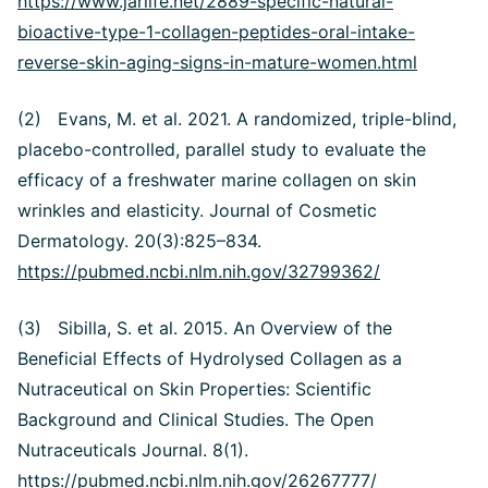
https://www.jarlife.net/2889-specific-natural-
bioactive-type-1-collagen-peptides-oral-intake-
reverse-skin-aging-signs-in-mature-women.html
(2) Evans, M. et al. 2021. A randomized, triple-blind,
placebo-controlled, parallel study to evaluate the
efficacy of a freshwater marine collagen on skin
wrinkles and elasticity. Journal of Cosmetic
Dermatology. 20(3):825–834.
https://pubmed.ncbi.nlm.nih.gov/32799362/
(3) Sibilla, S. et al. 2015. An Overview of the
Beneficial Effects of Hydrolysed Collagen as a
Nutraceutical on Skin Properties: Scientific
Background and Clinical Studies. The Open
Nutraceuticals Journal. 8(1).
https://pubmed.ncbi.nlm.nih.gov/26267777/