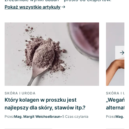
Pokaż wszystkie artykuły
SKÓRA I URODA
SKÓRA I U
Który kolagen w proszku jest
„Wegański
najlepszy dla skóry, stawów itp.?
alternaty
Przez
Mag. Margit Weichselbraun
•
5 Czas czytania
Przez
Mag. Ma