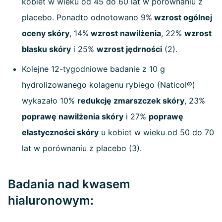
kobiet w wieku od 45 do 60 lat w porównaniu z
placebo. Ponadto odnotowano 9%
wzrost ogólnej
oceny skóry
, 14%
wzrost nawilżenia
, 22%
wzrost
blasku skóry
i 25%
wzrost jędrności
(2).
Kolejne 12-tygodniowe badanie z 10 g
hydrolizowanego kolagenu rybiego (Naticol®)
wykazało 10%
redukcję zmarszczek skóry
, 23%
poprawę nawilżenia skóry
i 27%
poprawę
elastyczności skóry
u kobiet w wieku od 50 do 70
lat w porównaniu z placebo (3).
Badania nad kwasem
hialuronowym: