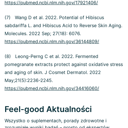
https://pubmed.ncbi.nlm.nih.gov/17921406/
(7) Wang D et al. 2022. Potential of Hibiscus
sabdariffa L. and Hibiscus Acid to Reverse Skin Aging.
Molecules. 2022 Sep; 27(18): 6076.
https://pubmed.ncbi.nlm.nih.gov/36144809/
(8) Leong-Perng C et al. 2022. Fermented
pomegranate extracts protect against oxidative stress
and aging of skin. J Cosmet Dermatol. 2022
May;21(5):2236-2245.
https://pubmed.ncbi.nlm.nih.gov/34416060/
Feel-good Aktualności
Wszystko o suplementach, porady zdrowotne i
zrozumiałe wyniki badań – prosto od ekspertów.