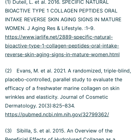
(1) Duteil, L. et al. 2016. SPECIFIC NATURAL
BIOACTIVE TYPE 1 COLLAGEN PEPTIDES ORAL
INTAKE REVERSE SKIN AGING SIGNS IN MATURE
WOMEN. J Aging Res & Lifestyle. :1–9.
https://www.jarlife.net/2889-specific-natural-
bioactive-type-1-collagen-peptides-oral-intake-
reverse-skin-aging-signs-in-mature-women.html
(2) Evans, M. et al. 2021. A randomized, triple-blind,
placebo-controlled, parallel study to evaluate the
efficacy of a freshwater marine collagen on skin
wrinkles and elasticity. Journal of Cosmetic
Dermatology. 20(3):825–834.
https://pubmed.ncbi.nlm.nih.gov/32799362/
(3) Sibilla, S. et al. 2015. An Overview of the
Beneficial Effects of Hydrolysed Collagen as a