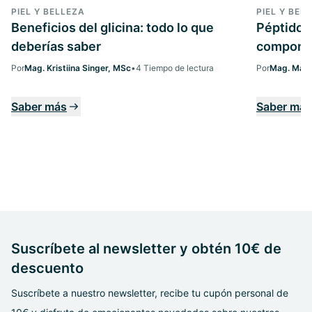
PIEL Y BELLEZA
PIEL Y BEL
Beneficios del glicina: todo lo que
Péptidos
deberías saber
componen
Por
Mag. Kristiina Singer, MSc
•
4 Tiempo de lectura
Por
Mag. Marg
Saber más
Saber más
Suscríbete al newsletter y obtén 10€ de
descuento
Suscríbete a nuestro newsletter, recibe tu cupón personal de