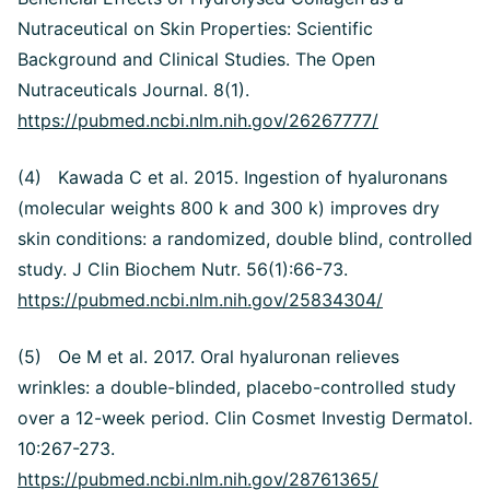
Nutraceutical on Skin Properties: Scientific
Background and Clinical Studies. The Open
Nutraceuticals Journal. 8(1).
https://pubmed.ncbi.nlm.nih.gov/26267777/
(4) Kawada C et al. 2015. Ingestion of hyaluronans
(molecular weights 800 k and 300 k) improves dry
skin conditions: a randomized, double blind, controlled
study. J Clin Biochem Nutr. 56(1):66-73.
https://pubmed.ncbi.nlm.nih.gov/25834304/
(5) Oe M et al. 2017. Oral hyaluronan relieves
wrinkles: a double-blinded, placebo-controlled study
over a 12-week period. Clin Cosmet Investig Dermatol.
10:267-273.
https://pubmed.ncbi.nlm.nih.gov/28761365/