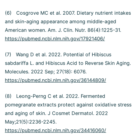
(6) Cosgrove MC et al. 2007. Dietary nutrient intakes
and skin-aging appearance among middle-aged
American women. Am. J. Clin. Nutr. 86(4):1225-31.
https://pubmed.ncbi.nlm.nih.gov/17921406/
(7) Wang D et al. 2022. Potential of Hibiscus
sabdariffa L. and Hibiscus Acid to Reverse Skin Aging.
Molecules. 2022 Sep; 27(18): 6076.
https://pubmed.ncbi.nlm.nih.gov/36144809/
(8) Leong-Perng C et al. 2022. Fermented
pomegranate extracts protect against oxidative stress
and aging of skin. J Cosmet Dermatol. 2022
May;21(5):2236-2245.
https://pubmed.ncbi.nlm.nih.gov/34416060/