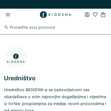
Preskoči na glavni sadržaj
Preskoči na glavnu navigaciju
Uredništvo
Uredništvo BIOGENA-e sa zadovoljstvom vas
obavještava o svim najnovijim događanjima i vijestima
iz tvrtke: priopćenjima za medije, novim proizvodima i
još mnogo toga.