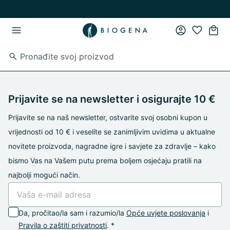
Preskoči na glavni sadržaj
Preskoči na glavnu navigaciju
Prijavite se na newsletter i osigurajte 10 €
Prijavite se na naš newsletter, ostvarite svoj osobni kupon u
vrijednosti od 10 € i veselíte se zanimljivim uvidima u aktualne
novitete proizvoda, nagradne igre i savjete za zdravlje – kako
bismo Vas na Vašem putu prema boljem osjećaju pratili na
najbolji mogući način.
Da, pročitao/la sam i razumio/la
Opće uvjete poslovanja
i
Pravila o zaštiti privatnosti
. *