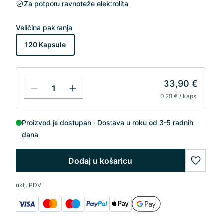
Za potporu ravnoteže elektrolita
Veličina pakiranja
120 Kapsule
33,90 €
0,28 € / kaps.
Proizvod je dostupan
Dostava u roku od 3-5 radnih
dana
Dodaj u košaricu
wishlis
uklj. PDV