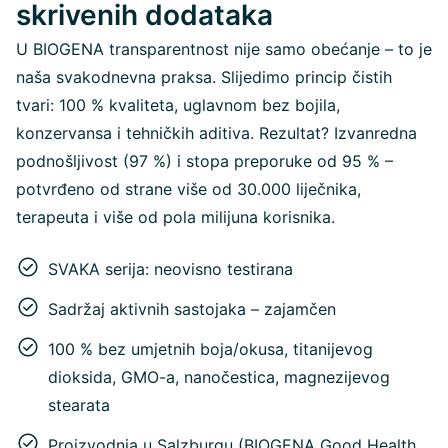
skrivenih dodataka
U BIOGENA transparentnost nije samo obećanje – to je
naša svakodnevna praksa. Slijedimo princip čistih
tvari: 100 % kvaliteta, uglavnom bez bojila,
konzervansa i tehničkih aditiva. Rezultat? Izvanredna
podnošljivost (97 %) i stopa preporuke od 95 % –
potvrđeno od strane više od 30.000 liječnika,
terapeuta i više od pola milijuna korisnika.
SVAKA serija: neovisno testirana
Sadržaj aktivnih sastojaka – zajamčen
100 % bez umjetnih boja/okusa, titanijevog
dioksida, GMO-a, nanočestica, magnezijevog
stearata
Proizvodnja u Salzburgu (BIOGENA Good Health