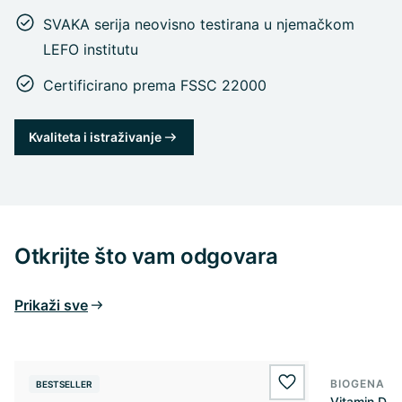
SVAKA serija neovisno testirana u njemačkom
LEFO institutu
Certificirano prema FSSC 22000
Kvaliteta i istraživanje
Otkrijte što vam odgovara
Prikaži sve
BIOGENA E
BESTSELLER
BESTSELL
wishlist.add
Vitamin D3 