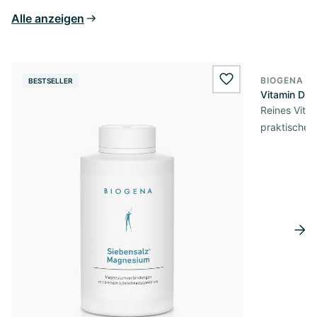
Alle anzeigen
BIOGENA E
BESTSELLER
BESTSELL
wishlist.add
Vitamin D3 
Reines Vita
praktischer