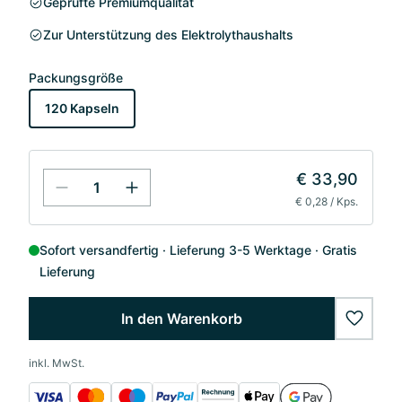
Geprüfte Premiumqualität
Zur Unterstützung des Elektrolythaushalts
Packungsgröße
120 Kapseln
€ 33,90
€ 0,28 / Kps.
Sofort versandfertig
Lieferung 3-5 Werktage
Gratis
Lieferung
In den Warenkorb
wishlis
inkl. MwSt.