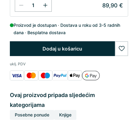
89,90 €
Proizvod je dostupan
Dostava u roku od 3-5 radnih
dana
Besplatna dostava
Dodaj u košaricu
wishlis
uklj. PDV
Ovaj proizvod pripada sljedećim
kategorijama
Posebne ponude
Knjige