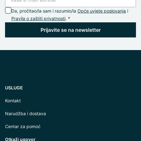
Da, pročitao/la sam i razumio/la
Opće uvjete poslovanja
i
Pravila o zaštiti privatnosti
. *
Prijavite se na newsletter
USLUGE
Kontakt
Narudžba i dostava
Centar za pomoć
Otkaži ugovor