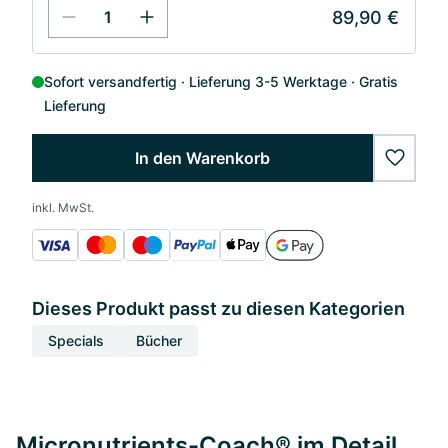
89,90 €
Sofort versandfertig
Lieferung 3-5 Werktage
Gratis
Lieferung
In den Warenkorb
wishlis
inkl. MwSt.
Dieses Produkt passt zu diesen Kategorien
Specials
Bücher
Micronutrients-Coach® im Detail