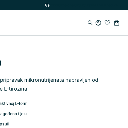
Besplatna dostava za narudžbe iznad 75 €
0
i pripravak mikronutrijenata napravljen od
e L-tirozina
aktivnoj L-formi
lagođeno tijelu
psuli