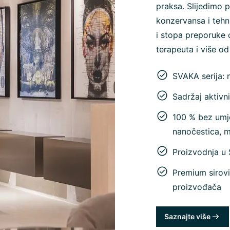
praksa. Slijedimo p
konzervansa i tehn
i stopa preporuke 
terapeuta i više od
SVAKA serija: 
Sadržaj aktivn
100 % bez umje
nanočestica, 
Proizvodnja u
Premium sirovi
proizvođača
Saznajte više