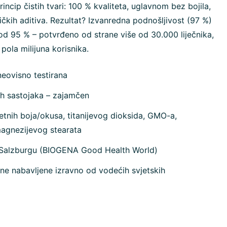
rincip čistih tvari: 100 % kvaliteta, uglavnom bez bojila,
ičkih aditiva. Rezultat? Izvanredna podnošljivost (97 %)
od 95 % – potvrđeno od strane više od 30.000 liječnika,
 pola milijuna korisnika.
neovisno testirana
ih sastojaka – zajamčen
tnih boja/okusa, titanijevog dioksida, GMO-a,
magnezijevog stearata
 Salzburgu (BIOGENA Good Health World)
ne nabavljene izravno od vodećih svjetskih