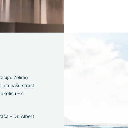
racija. Želimo
ijeti našu strast
okolišu – s
ča - Dr. Albert