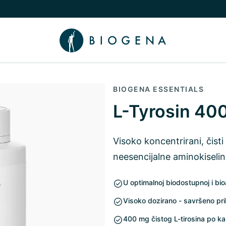
nama podizbornik
uči/isključi Znanje podizbornik
BIOGENA ESSENTIALS
L-Tyrosin 40
Visoko koncentrirani, čist
neesencijalne aminokiselin
U optimalnoj biodostupnoj i bio
Visoko dozirano - savršeno pri
400 mg čistog L-tirosina po ka