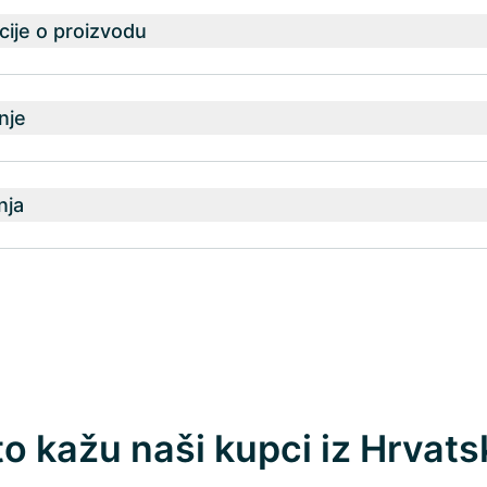
ije o proizvodu
nje
nja
to kažu naši kupci iz Hrvats