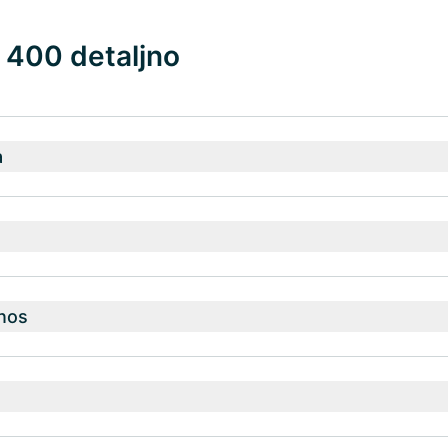
 400 detaljno
a
nos