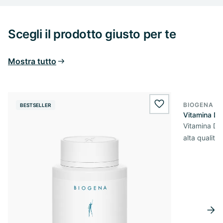
Scegli il prodotto giusto per te
Mostra tutto
BIOGENA E
BESTSELLER
BESTSELL
wishlist.add
Vitamina D
Vitamina D3 
alta qualità