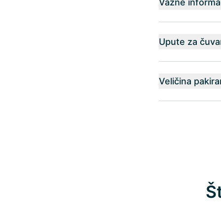
Važne informac
Upute za čuva
Veličina pakira
Š