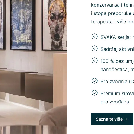
konzervansa i tehn
i stopa preporuke 
terapeuta i više od
SVAKA serija: 
Sadržaj aktivn
100 % bez umje
nanočestica, 
Proizvodnja u
Premium sirovi
proizvođača
Saznajte više