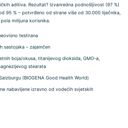
ičkih aditiva. Rezultat? Izvanredna podnošljivost (97 %)
od 95 % – potvrđeno od strane više od 30.000 liječnika,
 pola milijuna korisnika.
neovisno testirana
ih sastojaka – zajamčen
tnih boja/okusa, titanijevog dioksida, GMO-a,
magnezijevog stearata
 Salzburgu (BIOGENA Good Health World)
ne nabavljene izravno od vodećih svjetskih