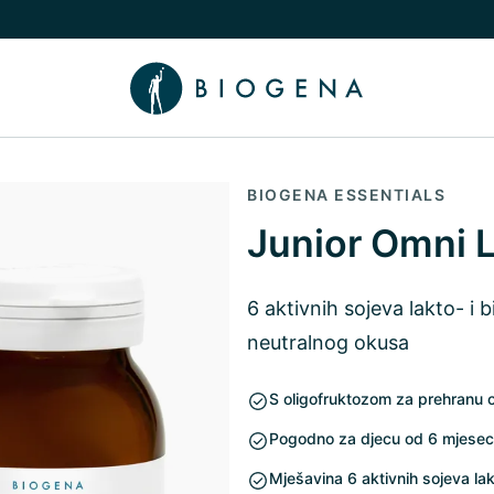
nama podizbornik
uči/isključi Znanje podizbornik
BIOGENA ESSENTIALS
Junior Omni L
6 aktivnih sojeva lakto- i 
neutralnog okusa
S oligofruktozom za prehranu cr
Pogodno za djecu od 6 mjesec
Mješavina 6 aktivnih sojeva lakt