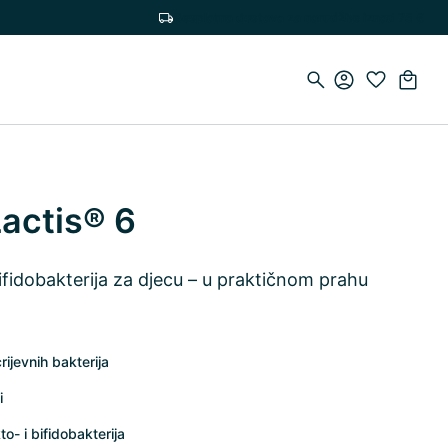
Besplatna dostava za narudžbe iznad 75 €
actis® 6
bifidobakterija za djecu – u praktičnom prahu
ijevnih bakterija
i
o- i bifidobakterija