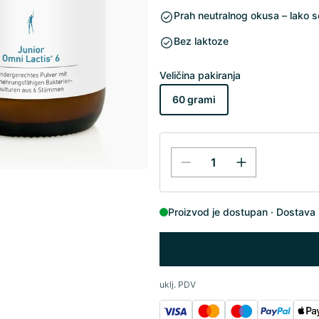
Prah neutralnog okusa – lako s
Bez laktoze
Veličina pakiranja
60 grami
Proizvod je dostupan
Dostava 
uklj. PDV