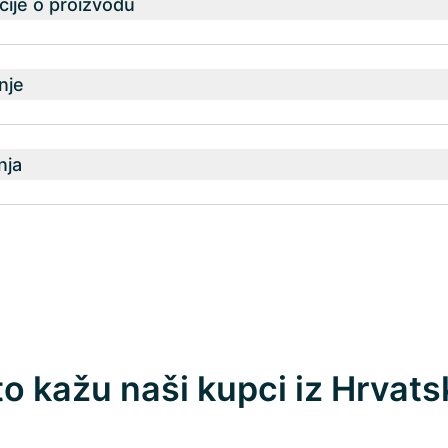
ije o proizvodu
nje
nja
to kažu naši kupci iz Hrvats