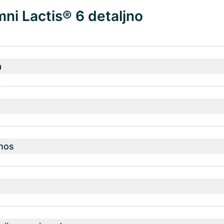
ni Lactis® 6 detaljno
a
nos