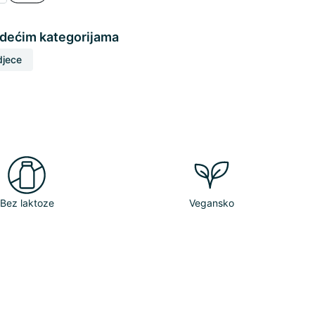
edećim kategorijama
djece
Bez laktoze
Vegansko