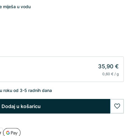
e miješa u vodu
35,90 €
0,60 € / g
u roku od 3-5 radnih dana
Dodaj u košaricu
wishlist