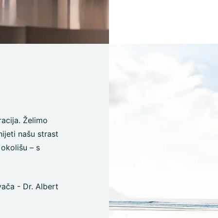
racija. Želimo
ijeti našu strast
okolišu – s
ča - Dr. Albert