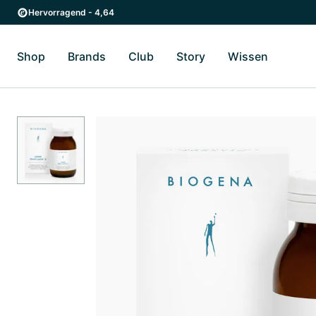
Zum Hauptinhalt springen
Zur Hauptnavigation springen
Hervorragend - 4,64
Shop
Brands
Club
Story
Wissen
Zum Untermenü Shop umschalten
Zum Untermenü Brands umschalten
Zum Untermenü Club umschalten
Zum Untermenü Story ums
Zum Unter