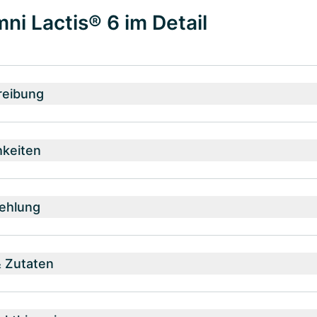
ni Lactis® 6 im Detail
reibung
hkeiten
ehlung
& Zutaten