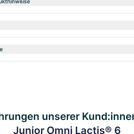
ukthinweise
e
hrungen unserer Kund:inne
Junior Omni Lactis® 6