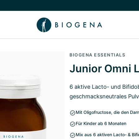
chalten
menü Wissen umschalten
BIOGENA ESSENTIALS
Junior Omni L
6 aktive Lacto- und Bifido
geschmacksneutrales Pulv
Mit Oligofructose, die den Dar
Für Kinder ab 6 Monaten
Mix aus 6 aktiven Lacto- & Bi