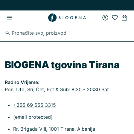
Preskoči na glavni sadržaj
Preskoči na glavnu navigaciju
BIOGENA tgovina Tirana
Radno Vrijeme:
Pon, Uto, Sri, Čet, Pet & Sub: 8:30 - 20:30 Sat
+355 69 555 3315
[email protected]
Rr. Brigada VIII, 1001 Tirana, Albanija