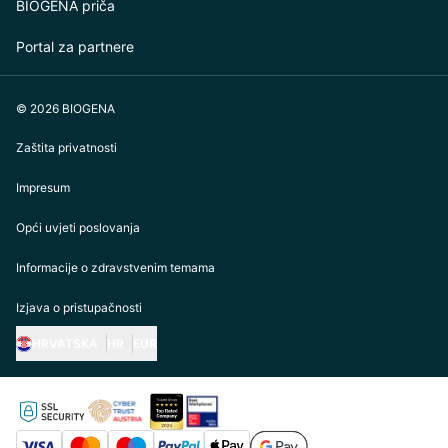
BIOGENA priča
Portal za partnere
© 2026 BIOGENA
Zaštita privatnosti
Impresum
Opći uvjeti poslovanja
Informacije o zdravstvenim temama
Izjava o pristupačnosti
HRVATSKA
HR
EUR
https://biogena.com/de-at
https://biogena.com/de-de
https://biogena.com/de-ch
https://biogena.com/it-it