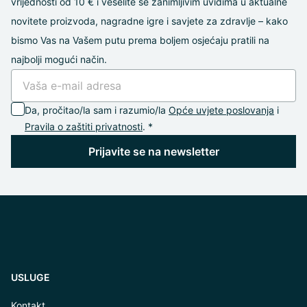
vrijednosti od 10 € i veselíte se zanimljivim uvidima u aktualne
novitete proizvoda, nagradne igre i savjete za zdravlje – kako
bismo Vas na Vašem putu prema boljem osjećaju pratili na
najbolji mogući način.
Da, pročitao/la sam i razumio/la
Opće uvjete poslovanja
i
Pravila o zaštiti privatnosti
. *
Prijavite se na newsletter
USLUGE
Kontakt