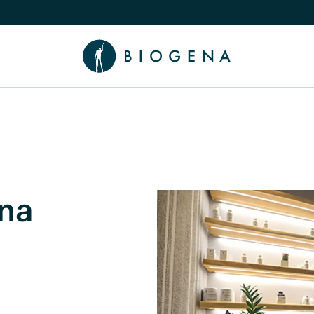
chalten
menü Wissen umschalten
na