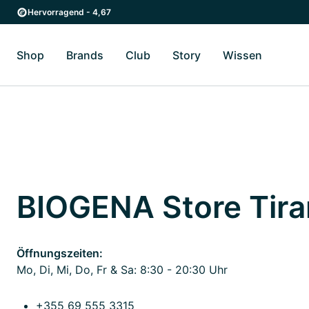
Zum Hauptinhalt springen
Zur Hauptnavigation springen
Hervorragend - 4,67
Shop
Brands
Club
Story
Wissen
Zum Untermenü Shop umschalten
Zum Untermenü Brands umschalten
Zum Untermenü Club umschalten
Zum Untermenü Story ums
Zum Unter
BIOGENA Store Tira
Öffnungszeiten:
Mo, Di, Mi, Do, Fr & Sa: 8:30 - 20:30 Uhr
+355 69 555 3315