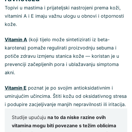
Topivi u mastima i prijateljski nastrojeni prema koži,
vitamini A i E imaju važnu ulogu u obnovi i otpornosti
kože.
Vitamin A
(koji tijelo može sintetizirati iz beta-
karotena) pomaže regulirati proizvodnju sebuma i
potiče zdravu izmjenu stanica kože — koristan je u
prevenciji začepljenih pora i ublažavanju simptoma
akni.
Vitamin E
poznat je po svojim antioksidativnim i
umirujućim učincima. Štiti kožu od oksidativnog stresa
i podupire zacjeljivanje manjih nepravilnosti ili iritacija.
Studije upućuju
na to da niske razine ovih
vitamina mogu biti povezane s težim oblicima