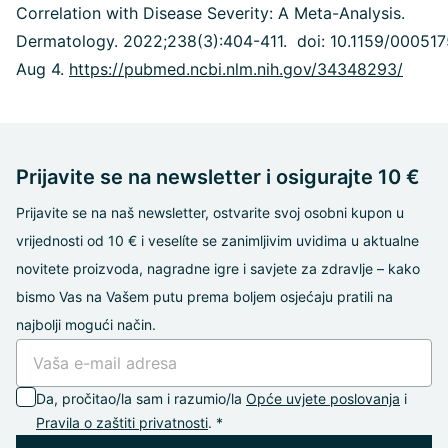
Correlation with Disease Severity: A Meta-Analysis.
Dermatology. 2022;238(3):404-411. doi: 10.1159/000517
Aug 4.
https://pubmed.ncbi.nlm.nih.gov/34348293/
Prijavite se na newsletter i osigurajte 10 €
Prijavite se na naš newsletter, ostvarite svoj osobni kupon u
vrijednosti od 10 € i veselíte se zanimljivim uvidima u aktualne
novitete proizvoda, nagradne igre i savjete za zdravlje – kako
bismo Vas na Vašem putu prema boljem osjećaju pratili na
najbolji mogući način.
Da, pročitao/la sam i razumio/la
Opće uvjete poslovanja
i
Pravila o zaštiti privatnosti
. *