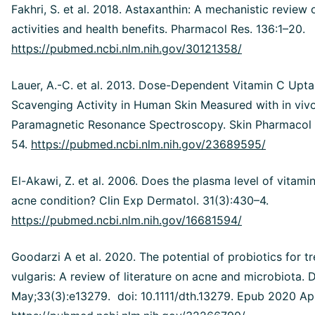
Fakhri, S. et al. 2018. Astaxanthin: A mechanistic review o
activities and health benefits. Pharmacol Res. 136:1–20.
https://pubmed.ncbi.nlm.nih.gov/30121358/
Lauer, A.-C. et al. 2013. Dose-Dependent Vitamin C Upt
Scavenging Activity in Human Skin Measured with in viv
Paramagnetic Resonance Spectroscopy. Skin Pharmacol P
54.
https://pubmed.ncbi.nlm.nih.gov/23689595/
El-Akawi, Z. et al. 2006. Does the plasma level of vitami
acne condition? Clin Exp Dermatol. 31(3):430–4.
https://pubmed.ncbi.nlm.nih.gov/16681594/
Goodarzi A et al. 2020. The potential of probiotics for t
vulgaris: A review of literature on acne and microbiota.
May;33(3):e13279. doi: 10.1111/dth.13279. Epub 2020 Apr