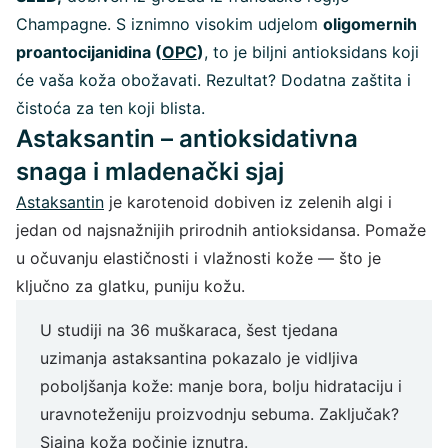
Champagne. S iznimno visokim udjelom
oligomernih
proantocijanidina (
OPC
)
, to je biljni antioksidans koji
će vaša koža obožavati. Rezultat? Dodatna zaštita i
čistoća za ten koji blista.
Astaksantin – antioksidativna
snaga i mladenački sjaj
Astaksantin
je karotenoid dobiven iz zelenih algi i
jedan od najsnažnijih prirodnih antioksidansa. Pomaže
u očuvanju elastičnosti i vlažnosti kože — što je
ključno za glatku, puniju kožu.
U studiji na 36 muškaraca, šest tjedana
uzimanja astaksantina pokazalo je vidljiva
poboljšanja kože: manje bora, bolju hidrataciju i
uravnoteženiju proizvodnju sebuma. Zaključak?
Sjajna koža počinje iznutra.