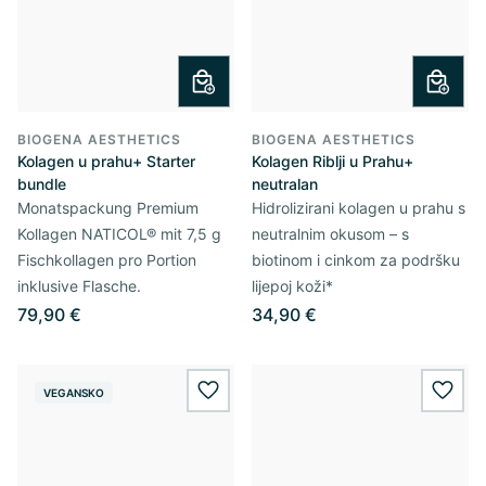
BIOGENA AESTHETICS
BIOGENA AESTHETICS
Kolagen u prahu+ Starter
Kolagen Riblji u Prahu+
bundle
neutralan
Monatspackung Premium
Hidrolizirani kolagen u prahu s
Kollagen NATICOL® mit 7,5 g
neutralnim okusom – s
Fischkollagen pro Portion
biotinom i cinkom za podršku
inklusive Flasche.
lijepoj koži*
79,90 €
34,90 €
VEGANSKO
wishlist.add
wishl