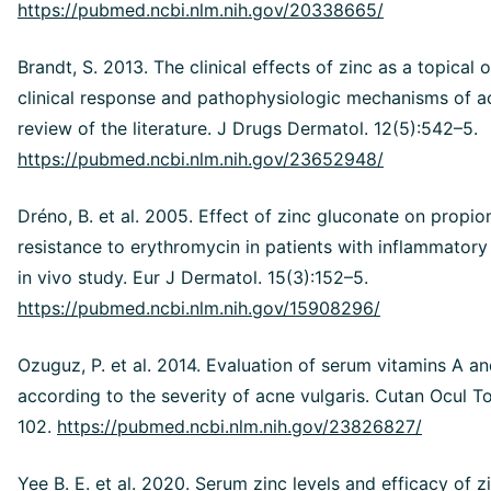
https://pubmed.ncbi.nlm.nih.gov/20338665/
Brandt, S. 2013. The clinical effects of zinc as a topical 
clinical response and pathophysiologic mechanisms of a
review of the literature. J Drugs Dermatol. 12(5):542–5.
https://pubmed.ncbi.nlm.nih.gov/23652948/
Dréno, B. et al. 2005. Effect of zinc gluconate on propi
resistance to erythromycin in patients with inflammatory 
in vivo study. Eur J Dermatol. 15(3):152–5.
https://pubmed.ncbi.nlm.nih.gov/15908296/
Ozuguz, P. et al. 2014. Evaluation of serum vitamins A an
according to the severity of acne vulgaris. Cutan Ocul To
102.
https://pubmed.ncbi.nlm.nih.gov/23826827/
Yee B. E. et al. 2020. Serum zinc levels and efficacy of z