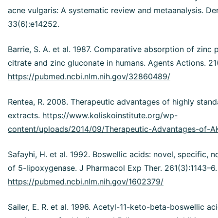
acne vulgaris: A systematic review and metaanalysis. De
33(6):e14252.
Barrie, S. A. et al. 1987. Comparative absorption of zinc p
citrate and zinc gluconate in humans. Agents Actions. 21
https://pubmed.ncbi.nlm.nih.gov/32860489/
Rentea, R. 2008. Therapeutic advantages of highly stand
extracts.
https://www.koliskoinstitute.org/wp-
content/uploads/2014/09/Therapeutic-Advantages-of-A
Safayhi, H. et al. 1992. Boswellic acids: novel, specific, 
of 5-lipoxygenase. J Pharmacol Exp Ther. 261(3):1143–6.
https://pubmed.ncbi.nlm.nih.gov/1602379/
Sailer, E. R. et al. 1996. Acetyl-11-keto-beta-boswellic ac