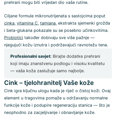
prehrani mogu biti vrijedan dio vaše rutine.
Ciljane formule mikronutrijenata s sastojcima poput
cinka
,
vitamina C
,
tamjana
, ekstrakta sjemenki grožđa
i beta-glukana pokazale su se posebno učinkovitima.
Probiotici
također dobivaju sve više pažnje —
njegujući kožu iznutra i podržavajući ravnotežu tena.
Profesionalni savjet:
Birajte dodatke prehrani
koji imaju znanstvenu podlogu i visoku kvalitetu
— vaša koža zaslužuje samo najbolje.
Cink – tjelohranitelj Vaše kože
Cink igra ključnu ulogu kada je riječ o čistoj koži. Ovaj
element u tragovima pomaže u održavanju normalne
funkcije kože i podupire regeneraciju stanica — što je
neophodno za zacjeljivanje i obnavljanje kože.