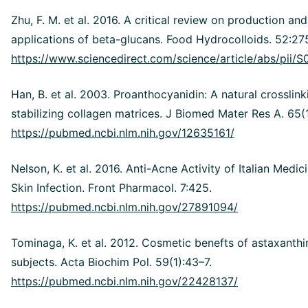
Zhu, F. M. et al. 2016. A critical review on production and
applications of beta-glucans. Food Hydrocolloids. 52:27
https://www.sciencedirect.com/science/article/abs/pi
Han, B. et al. 2003. Proanthocyanidin: A natural crosslink
stabilizing collagen matrices. J Biomed Mater Res A. 65(1
https://pubmed.ncbi.nlm.nih.gov/12635161/
Nelson, K. et al. 2016. Anti-Acne Activity of Italian Medic
Skin Infection. Front Pharmacol. 7:425.
https://pubmed.ncbi.nlm.nih.gov/27891094/
Tominaga, K. et al. 2012. Cosmetic benefts of astaxanth
subjects. Acta Biochim Pol. 59(1):43–7.
https://pubmed.ncbi.nlm.nih.gov/22428137/