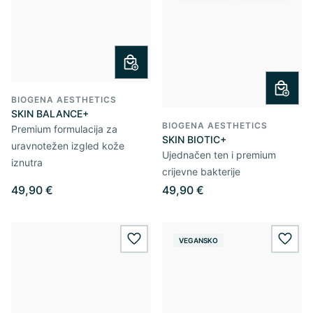
BIOGENA AESTHETICS
SKIN BALANCE+
BIOGENA AESTHETICS
Premium formulacija za
SKIN BIOTIC+
uravnotežen izgled kože
Ujednačen ten i premium
iznutra
crijevne bakterije
49,90 €
49,90 €
VEGANSKO
wishlist.add
wishl