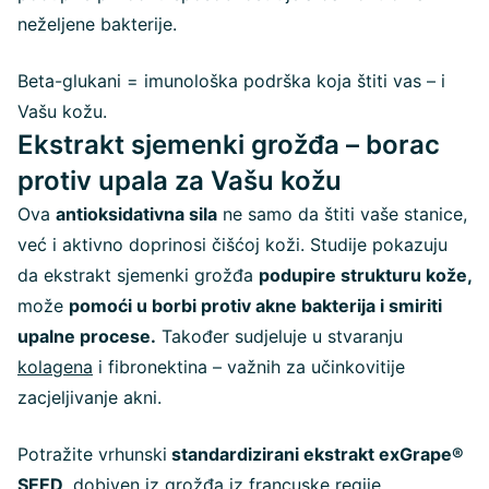
neželjene bakterije.
Beta-glukani = imunološka podrška koja štiti vas – i
Vašu kožu.
Ekstrakt sjemenki grožđa – borac
protiv upala za Vašu kožu
Ova
antioksidativna sila
ne samo da štiti vaše stanice,
već i aktivno doprinosi čišćoj koži. Studije pokazuju
da ekstrakt sjemenki grožđa
podupire strukturu kože,
može
pomoći u borbi protiv akne bakterija i smiriti
upalne procese.
Također sudjeluje u stvaranju
kolagena
i fibronektina – važnih za učinkovitije
zacjeljivanje akni.
Potražite vrhunski
standardizirani ekstrakt exGrape®
SEED,
dobiven iz grožđa iz francuske regije