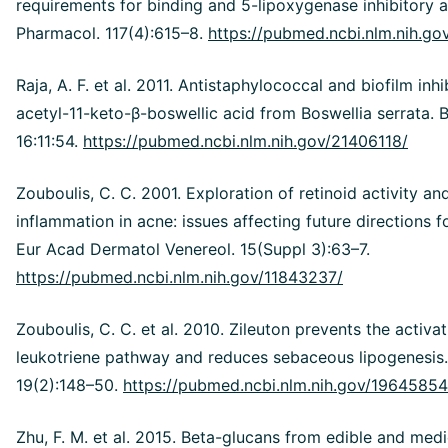
requirements for binding and 5-lipoxygenase inhibitory ac
Pharmacol. 117(4):615–8.
https://pubmed.ncbi.nlm.nih.g
Raja, A. F. et al. 2011. Antistaphylococcal and biofilm inhi
acetyl-11-keto-β-boswellic acid from Boswellia serrata. 
16:11:54.
https://pubmed.ncbi.nlm.nih.gov/21406118/
Zouboulis, C. C. 2001. Exploration of retinoid activity and
inflammation in acne: issues affecting future directions f
Eur Acad Dermatol Venereol. 15(Suppl 3):63–7.
https://pubmed.ncbi.nlm.nih.gov/11843237/
Zouboulis, C. C. et al. 2010. Zileuton prevents the activat
leukotriene pathway and reduces sebaceous lipogenesis
19(2):148–50.
https://pubmed.ncbi.nlm.nih.gov/19645854
Zhu, F. M. et al. 2015. Beta-glucans from edible and med