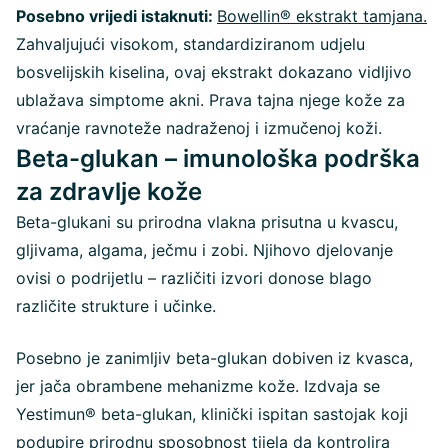
Posebno vrijedi istaknuti:
Bowellin® ekstrakt tamjana.
Zahvaljujući visokom, standardiziranom udjelu
bosvelijskih kiselina, ovaj ekstrakt dokazano vidljivo
ublažava simptome akni. Prava tajna njege kože za
vraćanje ravnoteže nadraženoj i izmučenoj koži.
Beta-glukan – imunološka podrška
za zdravlje kože
Beta-glukani su prirodna vlakna prisutna u kvascu,
gljivama, algama, ječmu i zobi. Njihovo djelovanje
ovisi o podrijetlu – različiti izvori donose blago
različite strukture i učinke.
Posebno je zanimljiv beta-glukan dobiven iz kvasca,
jer jača obrambene mehanizme kože. Izdvaja se
Yestimun® beta-glukan, klinički ispitan sastojak koji
podupire prirodnu sposobnost tijela da kontrolira