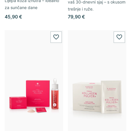
Lijepa koža iznutra – idealno
vaš 30-dnevni sjaj – s okusom
za sunčane dane
trešnje i ruže.
45,90 €
79,90 €
wishlist.add
wishl