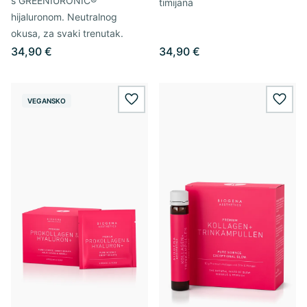
s GREENIURONIC®
timijana
hijaluronom. Neutralnog
okusa, za svaki trenutak.
34,90 €
34,90 €
VEGANSKO
wishlist.add
wishl