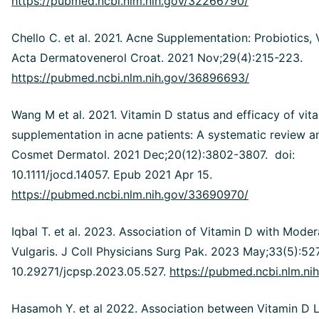
https://pubmed.ncbi.nlm.nih.gov/32266790/
Chello C. et al. 2021. Acne Supplementation: Probiotics, 
Acta Dermatovenerol Croat. 2021 Nov;29(4):215-223.
https://pubmed.ncbi.nlm.nih.gov/36896693/
Wang M et al. 2021. Vitamin D status and efficacy of vit
supplementation in acne patients: A systematic review a
Cosmet Dermatol. 2021 Dec;20(12):3802-3807. doi:
10.1111/jocd.14057. Epub 2021 Apr 15.
https://pubmed.ncbi.nlm.nih.gov/33690970/
Iqbal T. et al. 2023. Association of Vitamin D with Mode
Vulgaris. J Coll Physicians Surg Pak. 2023 May;33(5):52
10.29271/jcpsp.2023.05.527.
https://pubmed.ncbi.nlm.ni
Hasamoh Y. et al 2022. Association between Vitamin D 