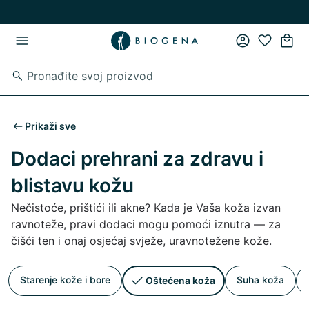
Preskoči na glavni sadržaj
Preskoči na glavnu navigaciju
Prikaži sve
Dodaci prehrani za zdravu i
blistavu kožu
Nečistoće, prištići ili akne? Kada je Vaša koža izvan
ravnoteže, pravi dodaci mogu pomoći iznutra — za
čišći ten i onaj osjećaj svježe, uravnotežene kože.
Starenje kože i bore
Suha koža
Oštećena koža