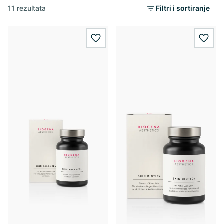
11 rezultata
Filtri i sortiranje
wishlist.add
wishl