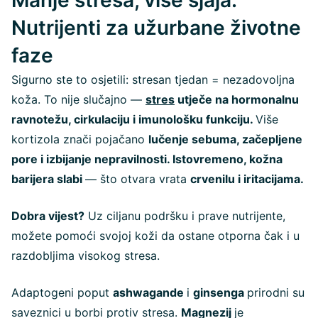
Manje stresa, više sjaja:
Nutrijenti za užurbane životne
faze
Sigurno ste to osjetili: stresan tjedan = nezadovoljna
koža. To nije slučajno —
stres
utječe na hormonalnu
ravnotežu, cirkulaciju i imunološku funkciju.
Više
kortizola znači pojačano
lučenje sebuma, začepljene
pore i izbijanje nepravilnosti. Istovremeno, kožna
barijera slabi
— što otvara vrata
crvenilu i iritacijama.
Dobra vijest?
Uz ciljanu podršku i prave nutrijente,
možete pomoći svojoj koži da ostane otporna čak i u
razdobljima visokog stresa.
Adaptogeni poput
ashwagande
i
ginsenga
prirodni su
saveznici u borbi protiv stresa.
Magnezij
je