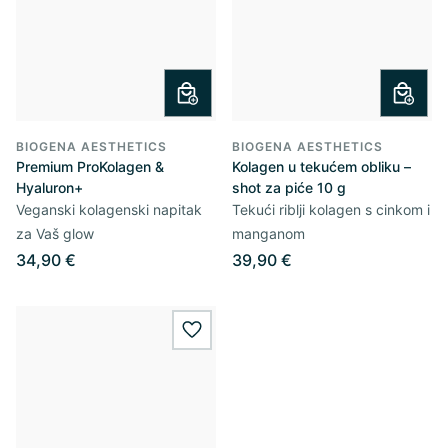
BIOGENA AESTHETICS
BIOGENA AESTHETICS
Premium ProKolagen &
Kolagen u tekućem obliku –
Hyaluron+
shot za piće 10 g
Veganski kolagenski napitak
Tekući riblji kolagen s cinkom i
za Vaš glow
manganom
34,90 €
39,90 €
wishlist.add