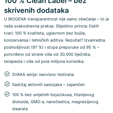
100 % Clean Label – bez
skrivenih dodataka
U BIOGENA transparentnost nije samo obećanje – to je
naša svakodnevna praksa. Slijedimo princip čistih
tvari: 100 % kvaliteta, uglavnom bez bojila,
konzervansa i tehničkih aditiva. Rezultat? Izvanredna
podnošljivost (97 %) i stopa preporuke od 95 % –
potvrđeno od strane više od 30.000 liječnika,
terapeuta i više od pola milijuna korisnika.
SVAKA serija: neovisno testirana
Sadržaj aktivnih sastojaka – zajamčen
100 % bez umjetnih boja/okusa, titanijevog
dioksida, GMO-a, nanočestica, magnezijevog
stearata