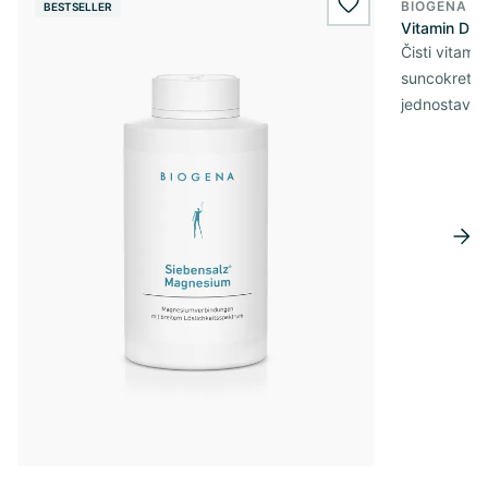
BIOGENA E
BESTSELLER
BESTSELL
wishlist.add
Vitamin D3 
Čisti vitami
suncokretov
jednostavn