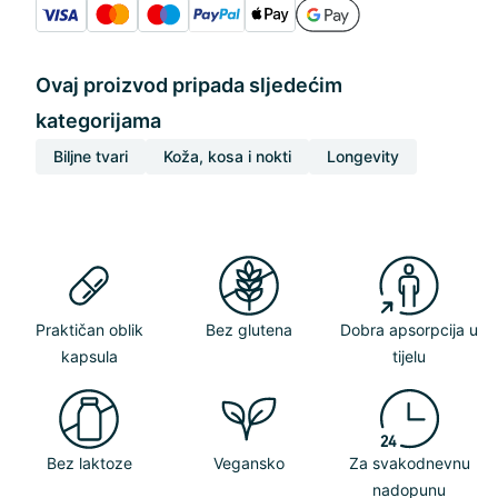
Ovaj proizvod pripada sljedećim
kategorijama
Biljne tvari
Koža, kosa i nokti
Longevity
Praktičan oblik
Bez glutena
Dobra apsorpcija u
kapsula
tijelu
Bez laktoze
Vegansko
Za svakodnevnu
nadopunu