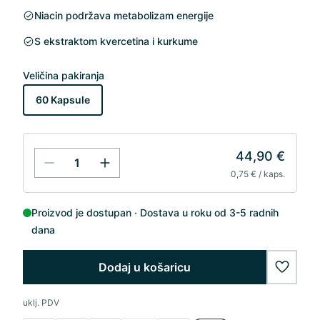
Niacin podržava metabolizam energije
S ekstraktom kvercetina i kurkume
Veličina pakiranja
60 Kapsule
44,90 €
0,75 € / kaps.
Proizvod je dostupan
Dostava u roku od 3-5 radnih
dana
Dodaj u košaricu
wishlis
uklj. PDV