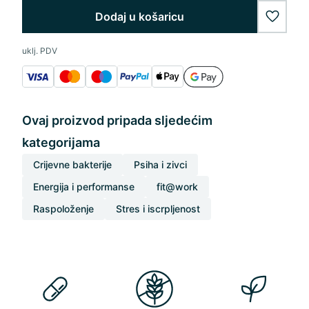
Dodaj u košaricu
wishlis
uklj. PDV
Ovaj proizvod pripada sljedećim
kategorijama
Crijevne bakterije
Psiha i zivci
Energija i performanse
fit@work
Raspoloženje
Stres i iscrpljenost