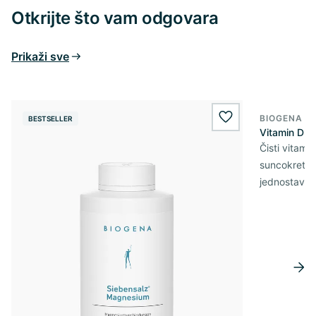
Otkrijte što vam odgovara
Prikaži sve
BIOGENA E
BESTSELLER
BESTSELL
wishlist.add
Vitamin D3 
Čisti vitami
suncokretov
jednostavn