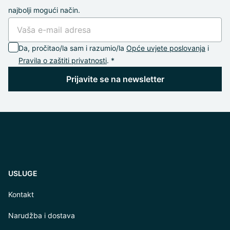
najbolji mogući način.
Da, pročitao/la sam i razumio/la
Opće uvjete poslovanja
i
Pravila o zaštiti privatnosti
. *
Prijavite se na newsletter
USLUGE
Kontakt
Narudžba i dostava