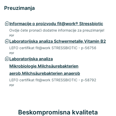
Preuzimanja
Informacije o proizvodu fit@work® Stressbiotic
Ovdje ćete pronaći dodatne informacije za preuzimanje!
PDF
Laboratorijska analiza Schwermetalle,Vitamin B2
LEFO certifikat fit@work STRESSBIOTIC - p-56756
PDF
Laboratorijska analiza
Mikrobiologie,Milchsäurebakterien
aerob,Milchsäurebakterien anaerob
LEFO certifikat fit@work STRESSBIOTIC - p-58792
PDF
Beskompromisna kvaliteta