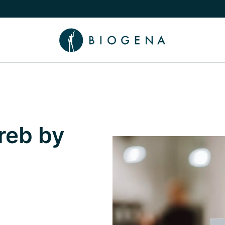
nama podizbornik
uči/isključi Znanje podizbornik
reb by