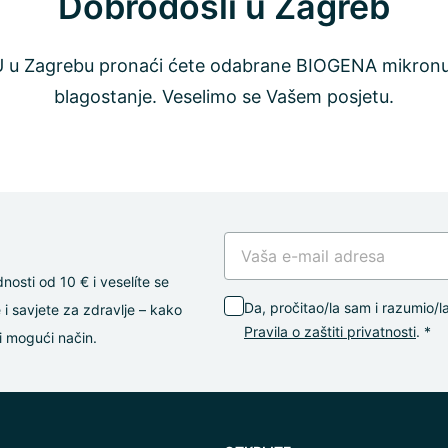
Dobrodošli u Zagreb
 u Zagrebu pronaći ćete odabrane BIOGENA mikronut
blagostanje. Veselimo se Vašem posjetu.
dnosti od 10 € i veselíte se
Da, pročitao/la sam i razumio/l
i savjete za zdravlje – kako
Pravila o zaštiti privatnosti
. *
i mogući način.