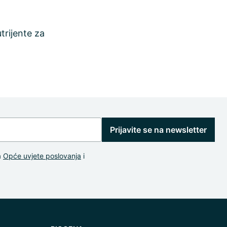
rijente za
Prijavite se na newsletter
a
Opće uvjete poslovanja
i