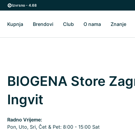
Preskoči na glavni sadržaj
Preskoči na glavnu navigaciju
Izvrsno - 4.68
Kupnja
Brendovi
Club
O nama
Znanje
Uključi/isključi Kupnja podizbornik
Uključi/isključi Brendovi podizbornik
Uključi/isključi O 
Uklj
BIOGENA Store Zag
Ingvit
Radno Vrijeme:
Pon, Uto, Sri, Čet & Pet: 8:00 - 15:00 Sat