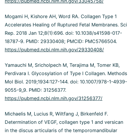
https://pubmed.ncbi.nlm.nih.gov/33045758/
Mogami H, Kishore AH, Word RA. Collagen Type 1
Accelerates Healing of Ruptured Fetal Membranes. Sci
Rep. 2018 Jan 12;8(1):696. doi: 10.1038/s41598-017-
18787-9. PMID: 29330408; PMCID: PMC5766504.
https://pubmed.ncbi.nlm.nih.gov/29330408/
Yamauchi M, Sricholpech M, Terajima M, Tomer KB,
Perdivara I. Glycosylation of Type I Collagen. Methods
Mol Biol. 2019;1934:127-144. doi: 10.1007/978-1-4939-
9055-9_9. PMID: 31256377.
https://pubmed.ncbi.nlm.nih.gov/31256377/
Michaelis M, Lucius R, Wiltfang J, Birkenfeld F.
Determination of VEGF, collagen type 1 and versican
in the discus articularis of the temporomandibular