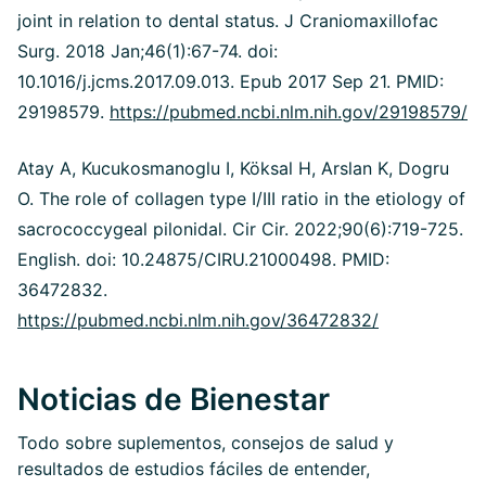
joint in relation to dental status. J Craniomaxillofac
Surg. 2018 Jan;46(1):67-74. doi:
10.1016/j.jcms.2017.09.013. Epub 2017 Sep 21. PMID:
29198579.
https://pubmed.ncbi.nlm.nih.gov/29198579/
Atay A, Kucukosmanoglu I, Köksal H, Arslan K, Dogru
O. The role of collagen type I/III ratio in the etiology of
sacrococcygeal pilonidal. Cir Cir. 2022;90(6):719-725.
English. doi: 10.24875/CIRU.21000498. PMID:
36472832.
https://pubmed.ncbi.nlm.nih.gov/36472832/
Noticias de Bienestar
Todo sobre suplementos, consejos de salud y
resultados de estudios fáciles de entender,