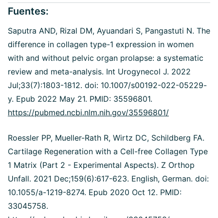
Fuentes:
Saputra AND, Rizal DM, Ayuandari S, Pangastuti N. The
difference in collagen type-1 expression in women
with and without pelvic organ prolapse: a systematic
review and meta-analysis. Int Urogynecol J. 2022
Jul;33(7):1803-1812. doi: 10.1007/s00192-022-05229-
y. Epub 2022 May 21. PMID: 35596801.
https://pubmed.ncbi.nlm.nih.gov/35596801/
Roessler PP, Mueller-Rath R, Wirtz DC, Schildberg FA.
Cartilage Regeneration with a Cell-free Collagen Type
1 Matrix (Part 2 - Experimental Aspects). Z Orthop
Unfall. 2021 Dec;159(6):617-623. English, German. doi:
10.1055/a-1219-8274. Epub 2020 Oct 12. PMID:
33045758.