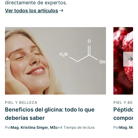
directamente de expertos.
Ver todos los artículos
PIEL Y BELLEZA
PIEL Y BEL
Beneficios del glicina: todo lo que
Péptidos
deberías saber
componen
Por
Mag. Kristiina Singer, MSc
•
4 Tiempo de lectura
Por
Mag. Marg