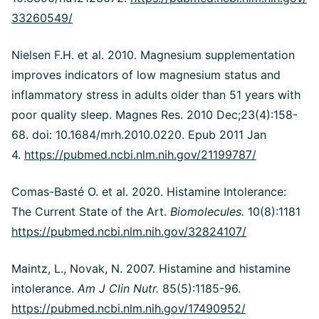
33260549/
Nielsen F.H. et al. 2010. Magnesium supplementation
improves indicators of low magnesium status and
inflammatory stress in adults older than 51 years with
poor quality sleep. Magnes Res. 2010 Dec;23(4):158-
68. doi: 10.1684/mrh.2010.0220. Epub 2011 Jan
4.
https://pubmed.ncbi.nlm.nih.gov/21199787/
Comas-Basté O. et al. 2020. Histamine Intolerance:
The Current State of the Art.
Biomolecules.
10(8):1181
https://pubmed.ncbi.nlm.nih.gov/32824107/
Maintz, L., Novak, N. 2007. Histamine and histamine
intolerance.
Am J Clin Nutr.
85(5):1185-96.
https://pubmed.ncbi.nlm.nih.gov/17490952/