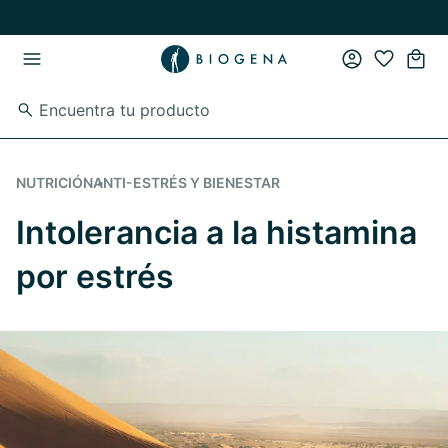
Ir al contenido principal
Ir a la navegación principal
NUTRICIÓN
ANTI-ESTRÉS Y BIENESTAR
Intolerancia a la histamina
por estrés