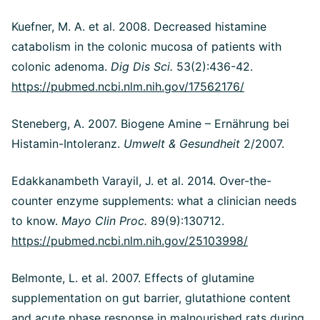
Kuefner, M. A. et al. 2008.
Decreased histamine
catabolism in the colonic mucosa of patients with
colonic adenoma.
Dig Dis Sci.
53(2):436-42.
https://pubmed.ncbi.nlm.nih.gov/17562176/
Steneberg, A. 2007. Biogene Amine – Ernährung bei
Histamin-Intoleranz.
Umwelt & Gesundheit
2/2007.
Edakkanambeth Varayil, J. et al. 2014. Over-the-
counter enzyme supplements: what a clinician needs
to know.
Mayo Clin Proc.
89(9):130712.
https://pubmed.ncbi.nlm.nih.gov/25103998/
Belmonte, L. et al. 2007. Effects of glutamine
supplementation on gut barrier, glutathione content
and acute phase response in malnourished rats during