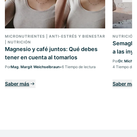
MICRONUTRIENTES | ANTI-ESTRÉS Y BIENESTAR
NUTRICIÓN
| NUTRICIÓN
Semagluti
Magnesio y café juntos: Qué debes
a las iny
tener en cuenta al tomarlos
Por
Dr. Michae
Por
Mag. Margit Weichselbraun
•
6 Tiempo de lectura
4 Tiempo de l
Saber más
Saber más