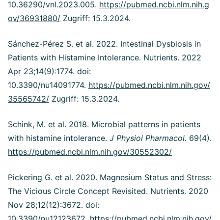
10.36290/vnl.2023.005.
https://pubmed.ncbi.nlm.nih.g
ov/36931880/
Zugriff: 15.3.2024.
Sánchez-Pérez S. et al. 2022. Intestinal Dysbiosis in
Patients with Histamine Intolerance. Nutrients. 2022
Apr 23;14(9):1774. doi:
10.3390/nu14091774.
https://pubmed.ncbi.nlm.nih.gov/
35565742/
Zugriff: 15.3.2024.
Schink, M. et al. 2018. Microbial patterns in patients
with histamine intolerance.
J Physiol Pharmacol.
69(4).
https://pubmed.ncbi.nlm.nih.gov/30552302/
Pickering G. et al. 2020. Magnesium Status and Stress:
The Vicious Circle Concept Revisited. Nutrients. 2020
Nov 28;12(12):3672. doi:
10.3390/nu12123672.
https://pubmed.ncbi.nlm.nih.gov/