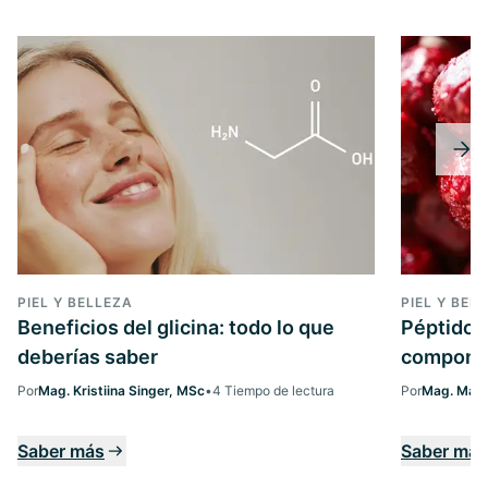
PIEL Y BELLEZA
PIEL Y BEL
Beneficios del glicina: todo lo que
Péptidos
deberías saber
componen
Por
Mag. Kristiina Singer, MSc
•
4 Tiempo de lectura
Por
Mag. Marg
Saber más
Saber más