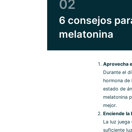
02
6 consejos par
melatonina
Aprovecha el 
Durante el d
hormona de l
estado de án
melatonina p
mejor.
Enciende la 
La luz juega 
suficiente lu