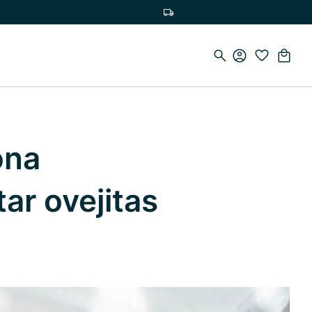
Envío gratuito a partir de 75 €
ona
ar ovejitas