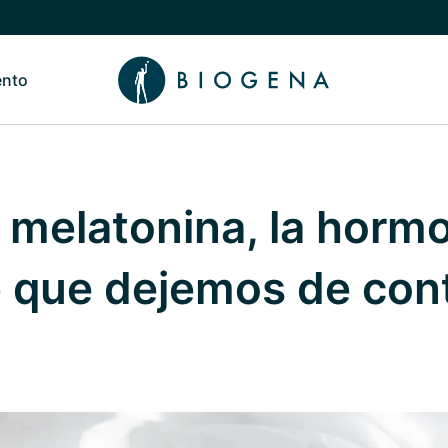
ento
de Nosotros
Alternar submenú de Conocimiento
 melatonina, la horm
 que dejemos de cont