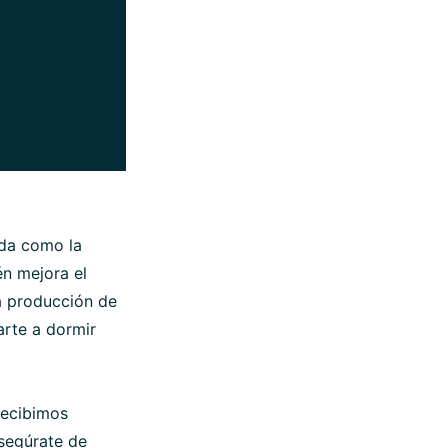
ida como la
én mejora el
la producción de
arte a dormir
 recibimos
Asegúrate de