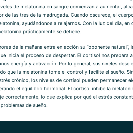
niveles de melatonina en sangre comienzan a aumentar, alc
r de las tres de la madrugada. Cuando oscurece, el cuerpo
latonina, ayudándonos a relajarnos. Con la luz del día, en 
elatonina prácticamente se detiene.
horas de la mañana entra en acción su “oponente natural”, 
 que inicia el proceso de despertar. El cortisol nos prepara
onos energía y activación. Por lo general, sus niveles desci
do que la melatonina tome el control y facilite el sueño. S
strés crónico, los niveles de cortisol pueden permanecer e
terando el equilibrio hormonal. El cortisol inhibe la melaton
aje correctamente, lo que explica por qué el estrés constant
problemas de sueño.