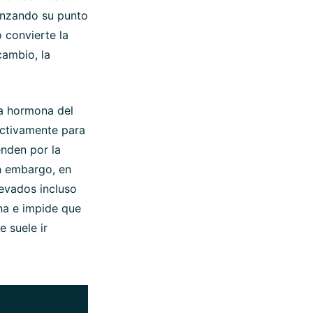
anzando su punto
 convierte la
cambio, la
la hormona del
 activamente para
enden por la
in embargo, en
levados incluso
ina e impide que
e suele ir