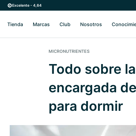
Ir al contenido principal
Ir a la navegación principal
Excelente - 4,64
Tienda
Marcas
Club
Nosotros
Conocimi
Alternar submenú de Tienda
Alternar submenú de Marcas
Alternar submenú 
MICRONUTRIENTES
Todo sobre la
encargada de
para dormir