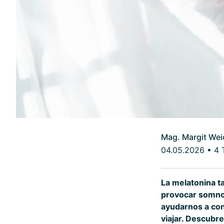
Mag. Margit Wei
04.05.2026
•
4 
La melatonina t
provocar somnol
ayudarnos a conc
viajar. Descubr