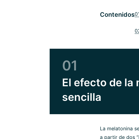
Contenidos
0
0
01
El efecto de la
sencilla
La melatonina se
a partir de dos “