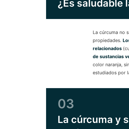
¿Es saludable 
La cúrcuma no so
propiedades.
Lo
relacionados
(c
de sustancias v
color naranja, s
estudiados por l
03
La cúrcuma y s