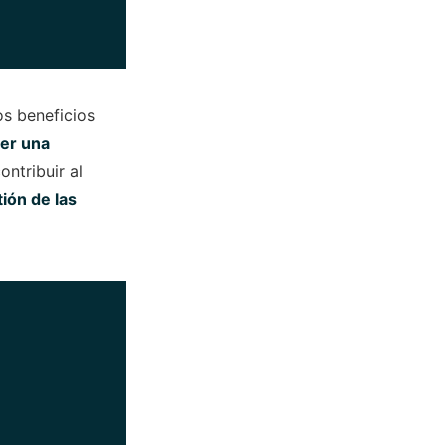
os beneficios
er una
ntribuir al
tión de las