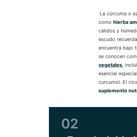
La cúrcuma o aza
como
hierba ama
cálidos y húmed
escudo recuerda
encuentra bajo t
se conocen com
vegetales
,
inclu
esencial especia
curcumol. El riz
suplemento nutr
02