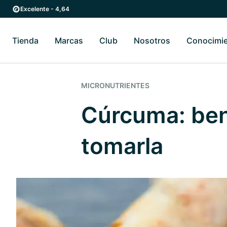
Ir al contenido principal
Ir a la navegación principal
Excelente - 4,64
Tienda
Marcas
Club
Nosotros
Conocimi
Alternar submenú de Tienda
Alternar submenú de Marcas
Alternar submenú 
MICRONUTRIENTES
Cúrcuma: ben
tomarla