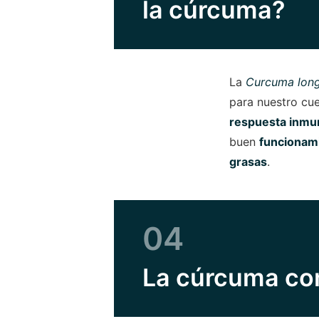
la cúrcuma?
La
Curcuma lon
para nuestro cu
respuesta inmun
buen
funcionam
grasas
.
04
La cúrcuma co