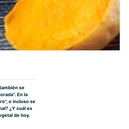
 también se
orada”. En la
e", e incluso se
nal? ¿Y cuál es
getal de hoy.