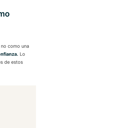
omo
y no como una
nfianza.
Lo
es de estos