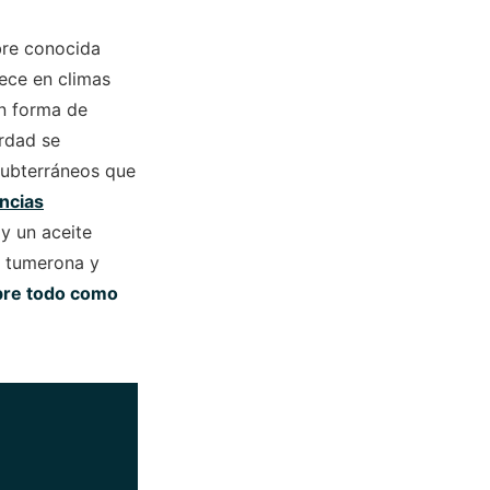
bre conocida
rece en climas
on forma de
rdad se
 subterráneos que
ncias
y un aceite
, tumerona y
obre todo como