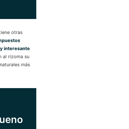
tiene otras
mpuestos
y interesante
 al rizoma su
 naturales más
bueno