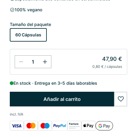
100% vegano
Tamaño del paquete
60 Cápsulas
47,90 €
0,80 € / cápsulas
En stock
Entrega en 3–5 días laborables
Añadir al carrito
wishlis
incl. IVA