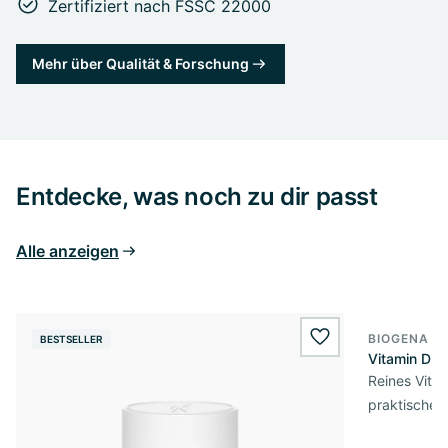
Zertifiziert nach FSSC 22000
Mehr über Qualität & Forschung
Entdecke, was noch zu dir passt
Alle anzeigen
BIOGENA E
BESTSELLER
BESTSELL
wishlist.add
Vitamin D3 
Reines Vita
praktischer