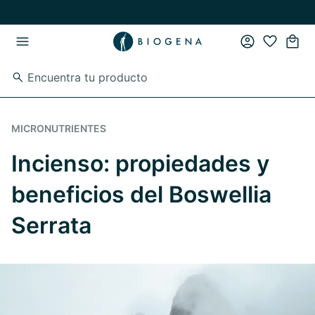
Ir al contenido principal
Ir a la navegación principal
MICRONUTRIENTES
Incienso: propiedades y
beneficios del Boswellia
Serrata