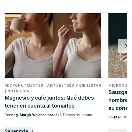
MICRONUTRIENTES | ANTI-ESTRÉS Y BIENESTAR
MICRONUTR
| NUTRICIÓN
Sauzgatil
Magnesio y café juntos: Qué debes
hombres 
tener en cuenta al tomarlos
su cons
Por
Mag. Margit Weichselbraun
•
6 Tiempo de lectura
Por
Mag. Marg
Saber más