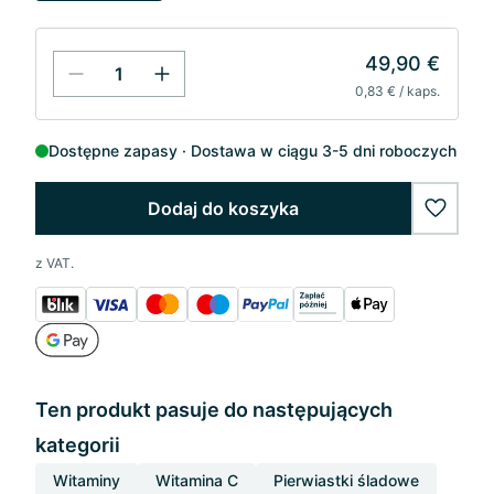
49,90 €
0,83 € / kaps.
Dostępne zapasy
Dostawa w ciągu 3-5 dni roboczych
Dodaj do koszyka
wishlis
z VAT.
Ten produkt pasuje do następujących
kategorii
Witaminy
Witamina C
Pierwiastki śladowe