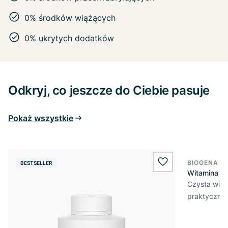
0% środków wiążących
0% ukrytych dodatków
Odkryj, co jeszcze do Ciebie pasuje
Pokaż wszystkie
BIOGENA E
BESTSELLER
BESTSELL
wishlist.add
Witamina D3
Czysta wita
praktycznej 