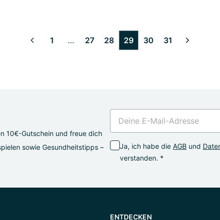
1
…
27
28
29
30
31
2
3
4
5
6
7
8
9
10
11
12
13
14
15
16
17
18
19
20
21
22
23
24
25
26
en 10€-Gutschein und freue dich
Ja, ich habe die
AGB
und
Daten
pielen sowie Gesundheitstipps –
verstanden. *
ENTDECKEN