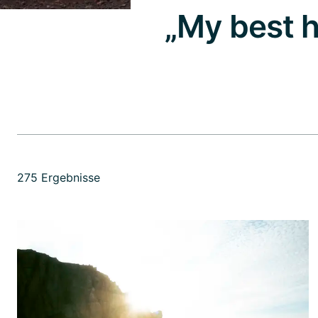
„My best h
275 Ergebnisse