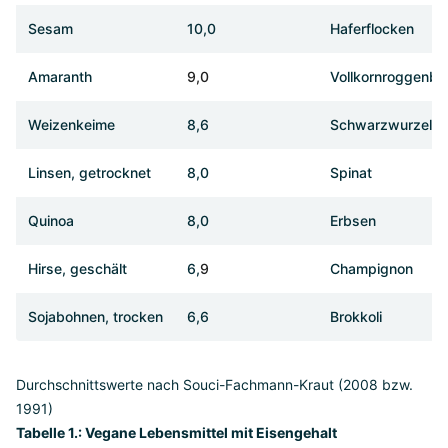
Sesam
10,0
Haferflocken
Amaranth
9,0
Vollkornroggenbr
Weizenkeime
8,6
Schwarzwurzel
Linsen, getrocknet
8,0
Spinat
Quinoa
8,0
Erbsen
Hirse, geschält
6,
9
Champignon
Sojabohnen, trocken
6,6
Brokkoli
Durchschnittswerte nach Souci-Fachmann-Kraut (2008 bzw.
1991)
Tabelle 1.: Vegane Lebensmittel mit Eisengehalt