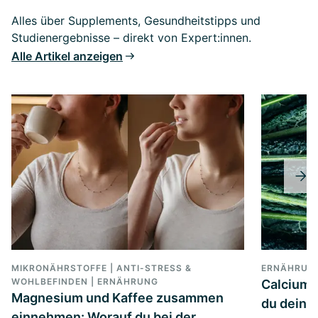
Alles über Supplements, Gesundheitstipps und
Studienergebnisse – direkt von Expert:innen.
Alle Artikel anzeigen
MIKRONÄHRSTOFFE | ANTI-STRESS &
ERNÄHRUN
WOHLBEFINDEN | ERNÄHRUNG
Calcium 
Magnesium und Kaffee zusammen
du deine
einnehmen: Worauf du bei der