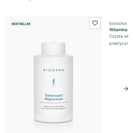
BIOGENA E
BESTSELLER
BESTSELL
wishlist.add
Witamina D3
Czysta wita
praktycznej 