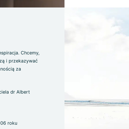
inspiracja. Chcemy,
dzą i przekazywać
nością za
iela dr Albert
006 roku