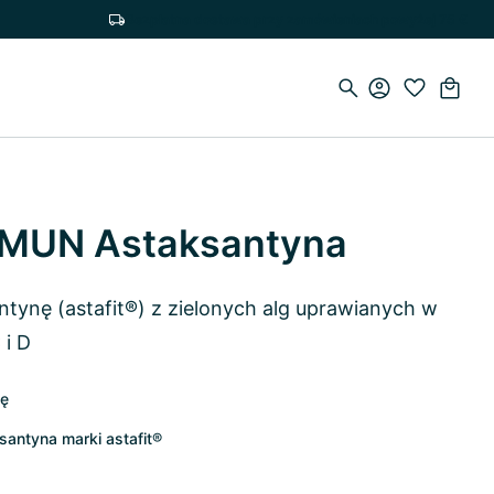
Bezpłatna dostawa przy zamówieniach powyżej 75 €
MMUN Astaksantyna
ntynę (astafit®) z zielonych alg uprawianych w
 i D
kę
antyna marki astafit®