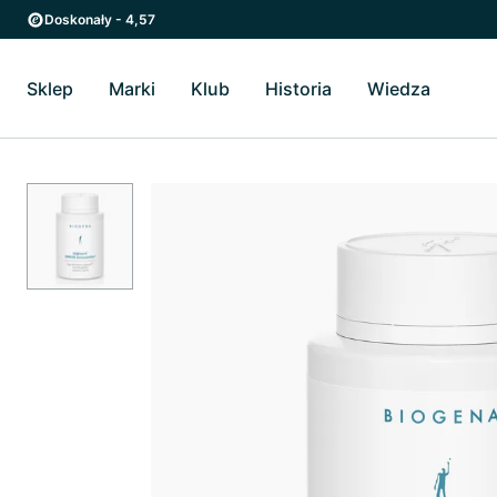
Przejdź do strony głównej
Przejdź do głównego menu
Doskonały - 4,57
Sklep
Marki
Klub
Historia
Wiedza
Przełącz Sklep podmenu
Przełącz Marki podmenu
Przełącz Historia podme
Przełącz