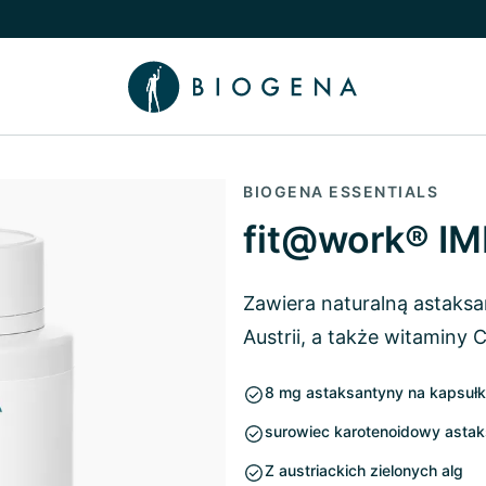
nu
 Wiedza podmenu
BIOGENA ESSENTIALS
fit@work® I
Zawiera naturalną astaksa
Austrii, a także witaminy C
8 mg astaksantyny na kapsuł
surowiec karotenoidowy astaks
Z austriackich zielonych alg