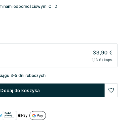
aminami odpornościowymi C i D
33,90 €
1,13 € / kaps.
iągu 3-5 dni roboczych
Dodaj do koszyka
wishlist