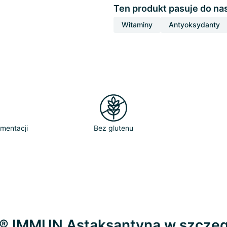
Ten produkt pasuje do na
Witaminy
Antyoksydanty
mentacji
Bez glutenu
® IMMUN Astaksantyna w szczeg