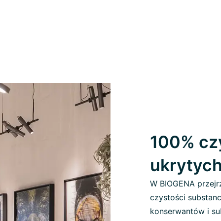
100% czy
ukrytyc
W BIOGENA przejrz
czystości substanc
konserwantów i sub