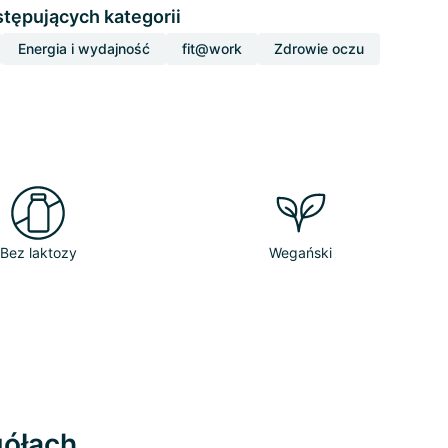
stępujących kategorii
Energia i wydajność
fit@work
Zdrowie oczu
Bez laktozy
Wegański
ółach