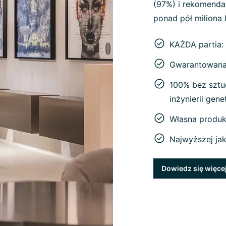
(97%) i rekomenda
ponad pół miliona 
KAŻDA partia:
Gwarantowana 
100% bez sztu
inżynierii gen
Własna produk
Najwyższej ja
Dowiedz się więce