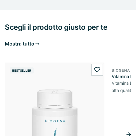
Scegli il prodotto giusto per te
Mostra tutto
BIOGENA E
BESTSELLER
BESTSELL
wishlist.add
Vitamina D
Vitamina D3 
alta qualità