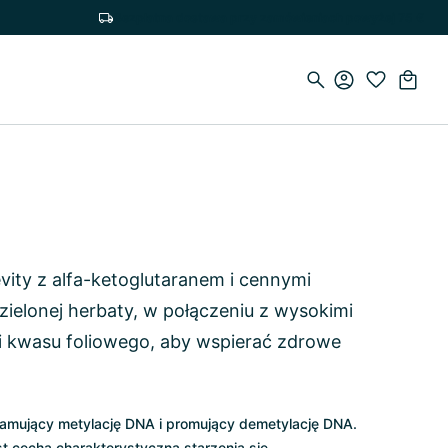
Bezpłatna dostawa przy zamówieniach powyżej 75 €
ity z alfa-ketoglutaranem i cennymi
 zielonej herbaty, w połączeniu z wysokimi
i kwasu foliowego, aby wspierać zdrowe
hamujący metylację DNA i promujący demetylację DNA.
t cechą charakterystyczną starzenia się.