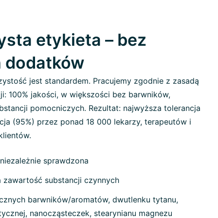
sta etykieta – bez
h dodatków
ystość jest standardem. Pracujemy zgodnie z zasadą
ji: 100% jakości, w większości bez barwników,
stancji pomocniczych. Rezultat: najwyższa tolerancja
cja (95%) przez ponad 18 000 lekarzy, terapeutów i
klientów.
 niezależnie sprawdzona
zawartość substancji czynnych
cznych barwników/aromatów, dwutlenku tytanu,
etycznej, nanocząsteczek, stearynianu magnezu