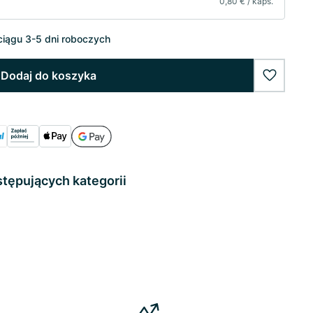
0,80 € / kaps.
iągu 3-5 dni roboczych
Dodaj do koszyka
wishlist
stępujących kategorii