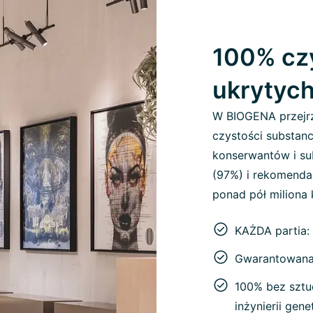
100% czy
ukrytyc
W BIOGENA przejrz
czystości substanc
konserwantów i sub
(97%) i rekomenda
ponad pół miliona 
KAŻDA partia:
Gwarantowana 
100% bez sztu
inżynierii gen