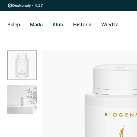
Przejdź do strony głównej
Przejdź do głównego menu
Doskonały - 4,57
Sklep
Marki
Klub
Historia
Wiedza
Przełącz Sklep podmenu
Przełącz Marki podmenu
Przełącz Historia podme
Przełącz