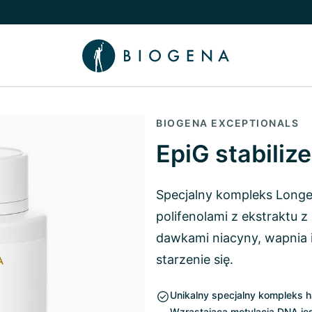
nu
 Wiedza podmenu
BIOGENA EXCEPTIONALS
EpiG stabilize
Specjalny kompleks Longev
polifenolami z ekstraktu z
dawkami niacyny, wapnia 
starzenie się.
Unikalny specjalny kompleks 
Wzrastająca metylacja DNA jes