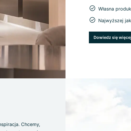
Własna produk
Najwyższej ja
Dowiedz się więce
inspiracja. Chcemy,