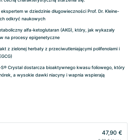
kspertem w dziedzinie długowieczności Prof. Dr. Kleine-
ych odkryć naukowych
aboliczny alfa-ketoglutaran (AKG), który, jak wykazały
ływ na procesy epigenetyczne
kt z zielonej herbaty z przeciwutleniającymi polifenolami i
(EGCG)
-S® Crystal dostarcza bioaktywnego kwasu foliowego, który
mórek, a wysokie dawki niacyny i wapnia wspierają
47,90 €