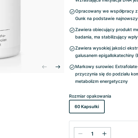
Opracowany we współpracy z e
Gunk na podstawie najnowsz
Zawiera obiecujący produkt met
badania, ma stabilizujący wp
Zawiera wysokiej jakości ekstra
galusanem epigallokatechiny 
Markowy surowiec Extrafolate
przyczynia się do podziału ko
metabolizm energetyczny
Rozmiar opakowania
60 Kapsułki