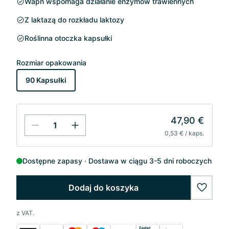
Wapń wspomaga działanie enzymów trawiennych
Z laktazą do rozkładu laktozy
Roślinna otoczka kapsułki
Rozmiar opakowania
90 Kapsułki
47,90 €
0,53 € / kaps.
Dostępne zapasy
Dostawa w ciągu 3-5 dni roboczych
Dodaj do koszyka
wishlis
z VAT.