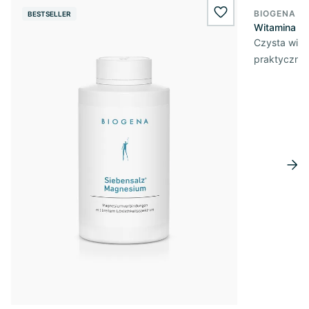
BIOGENA E
BESTSELLER
BESTSELL
wishlist.add
Witamina D3
Czysta wita
praktycznej 