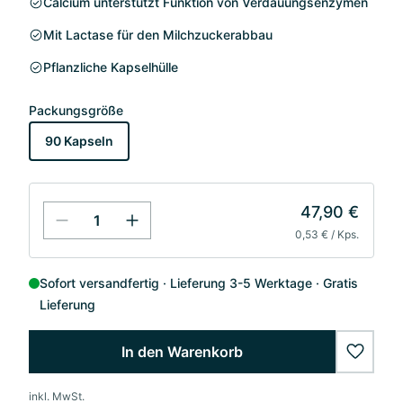
Calcium unterstützt Funktion von Verdauungsenzymen
Mit Lactase für den Milchzuckerabbau
Pflanzliche Kapselhülle
Packungsgröße
90 Kapseln
47,90 €
0,53 € / Kps.
Sofort versandfertig
Lieferung 3-5 Werktage
Gratis
Lieferung
In den Warenkorb
wishlis
inkl. MwSt.