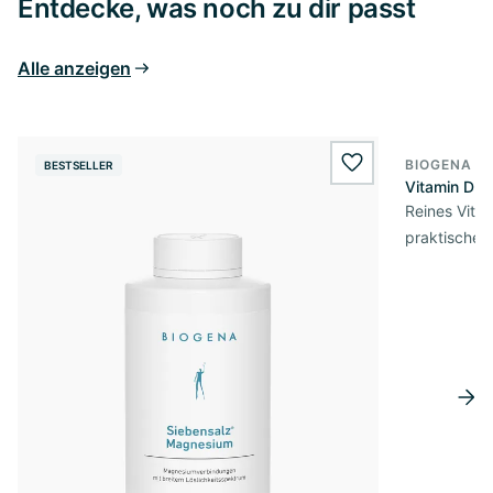
Entdecke, was noch zu dir passt
Alle anzeigen
BIOGENA E
BESTSELLER
BESTSELL
wishlist.add
Vitamin D3 
Reines Vita
praktischer