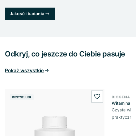
Jakość i badania
Odkryj, co jeszcze do Ciebie pasuje
Pokaż wszystkie
BIOGENA E
BESTSELLER
BESTSELL
wishlist.add
Witamina D3
Czysta wita
praktycznej 