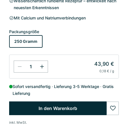
Wissenschaftlich fundierte Rezeptur – entwickelt nach
neuesten Erkenntnissen
Mit Calcium und Natriumverbindungen
Packungsgröße
250 Gramm
43,90 €
0,18 € / g
Sofort versandfertig
Lieferung 3-5 Werktage
Gratis
Lieferung
In den Warenkorb
wishlis
inkl. MwSt.