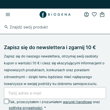
Przejdź do strony głównej
Przejdź do głównego menu
Zapisz się do newslettera i zgarnij 10 €
Zapisz się do naszego newslettera, otrzymaj swój osobisty
kupon o wartości 10 € i ciesz się ekscytującymi informacjami o
najnowszych produktach, konkursach oraz poradami
zdrowotnymi – dzięki temu będziesz mieć najlepszego
towarzysza w swojej podróży ku dobremu samopoczuciu.
Tak, przeczytałem i zrozumiałem
warunki handlowe
oraz
politykę prywatności
. *