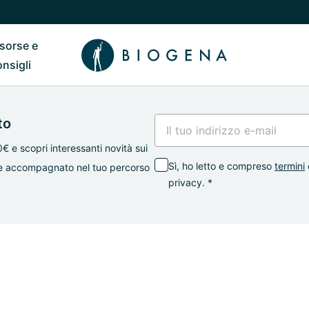
isorse e
ub
 il sottomenu di Chi siamo
Riavvia il sottomenu di Risorse e consigli
onsigli
to
0€ e scopri interessanti novità sui
Sì, ho letto e compreso
termini
mpre accompagnato nel tuo percorso
privacy. *