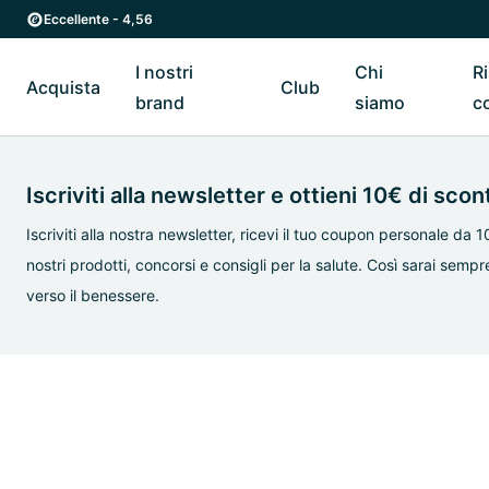
Vai al contenuto principale
Vai direttamente alla navigazione principale
Eccellente - 4,56
I nostri
Chi
R
Acquista
Club
Riavvia il sottomenu di Acquista
Riavvia il sottomenu di I nostri brand
Riavvia il sottomenu di Cl
Riavvia
brand
siamo
c
Iscriviti alla newsletter e ottieni 10€ di scon
Iscriviti alla nostra newsletter, ricevi il tuo coupon personale da 1
nostri prodotti, concorsi e consigli per la salute. Così sarai se
verso il benessere.