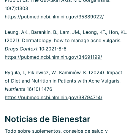
10(7):1303
https://pubmed.ncbi.nlm.nih.gov/35889022/
Leung, AK., Barankin, B., Lam, JM., Leong, KF., Hon, KL.
(2021). Dermatology: how to manage acne vulgaris.
Drugs Context
10:2021-8-6
https://pubmed.ncbi.nlm.nih.gov/34691199/
Ryguła, I., Pikiewicz, W., Kaminiów, K. (2024). Impact
of Diet and Nutrition in Patients with Acne Vulgaris.
Nutrients
16(10):1476
https://pubmed.ncbi.nlm.nih.gov/38794714/
Noticias de Bienestar
Todo sobre suplementos, consejos de salud y