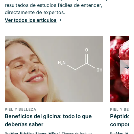
resultados de estudios fáciles de entender,
directamente de expertos.
Ver todos los artículos
PIEL Y BELLEZA
PIEL Y BEL
Beneficios del glicina: todo lo que
Péptidos
deberías saber
componen
Por
Mag. Kristiina Singer, MSc
•
4 Tiempo de lectura
Por
Mag. Marg