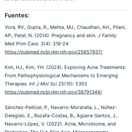
Fuentes:
Vora, RV., Gupta, R., Mehta, MJ., Chaudhari, AH., Pilani,
AP., Patel, N. (2014).
Pregnancy and skin.
J Family
Med Prim Care
. 3(4): 318-24
https://pubmed.ncbi.nlm.nih.gov/25657937/
Kim, HJ., Kim, YH. (2024). Exploring Acne Treatments:
From Pathophysiological Mechanisms to Emerging
Therapies.
Int J Mol Sci
25(10): 5302
https://pubmed.ncbi.nlm.nih.gov/38791344/
Sánchez-Pellicer, P., Navarro-Moratalla, L., Núñez-
Delegido, E., Ruzafa-Costas, B., Agüera-Santos, J.,
Navarro-López, V. (2022). Acne, Microbiome, and
Probiotics: The Gut-Skin Axis. Microorganisms.