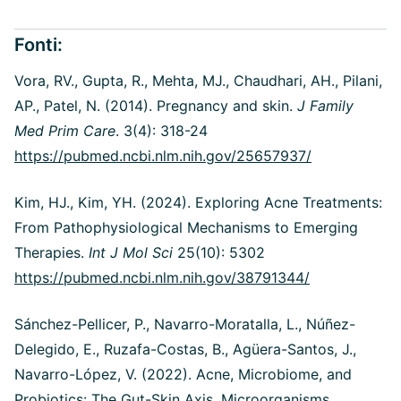
Fonti:
Vora, RV., Gupta, R., Mehta, MJ., Chaudhari, AH., Pilani,
AP., Patel, N. (2014).
Pregnancy and skin.
J Family
Med Prim Care
. 3(4): 318-24
https://pubmed.ncbi.nlm.nih.gov/25657937/
Kim, HJ., Kim, YH. (2024). Exploring Acne Treatments:
From Pathophysiological Mechanisms to Emerging
Therapies.
Int J Mol Sci
25(10): 5302
https://pubmed.ncbi.nlm.nih.gov/38791344/
Sánchez-Pellicer, P., Navarro-Moratalla, L., Núñez-
Delegido, E., Ruzafa-Costas, B., Agüera-Santos, J.,
Navarro-López, V. (2022). Acne, Microbiome, and
Probiotics: The Gut-Skin Axis. Microorganisms.