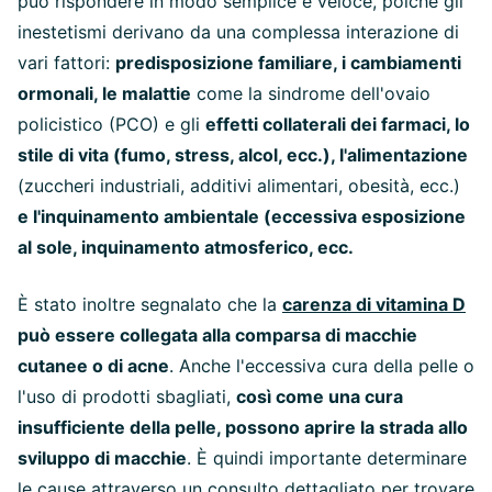
può rispondere in modo semplice e veloce, poiché gli
inestetismi derivano da una complessa interazione di
vari fattori:
predisposizione familiare, i cambiamenti
ormonali, le malattie
come la sindrome dell'ovaio
policistico (PCO) e gli
effetti collaterali dei farmaci, lo
stile di vita (fumo, stress, alcol, ecc.), l'alimentazione
(zuccheri industriali, additivi alimentari, obesità, ecc.)
e l'inquinamento ambientale (eccessiva esposizione
al sole, inquinamento atmosferico, ecc.
È stato inoltre segnalato che la
carenza di vitamina D
può essere collegata alla comparsa di macchie
cutanee o di acne
. Anche l'eccessiva cura della pelle o
l'uso di prodotti sbagliati,
così come una cura
insufficiente della pelle, possono aprire la strada allo
sviluppo di macchie
. È quindi importante determinare
le cause attraverso un consulto dettagliato per trovare