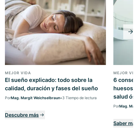
MEJOR VIDA
MEJOR VID
El sueño explicado: todo sobre la
6 consejo
calidad, duración y fases del sueño
huesos: 
salud ós
Por
Mag. Margit Weichselbraun
•
3 Tiempo de lectura
Por
Mag. Marg
Descubre más
Saber más