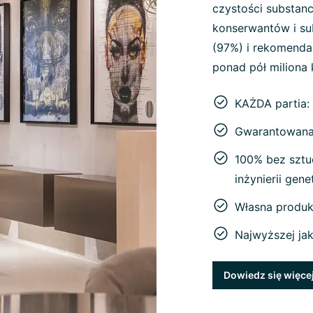
czystości substanc
konserwantów i sub
(97%) i rekomenda
ponad pół miliona 
KAŻDA partia:
Gwarantowana 
100% bez sztu
inżynierii gen
Własna produk
Najwyższej ja
Dowiedz się więce