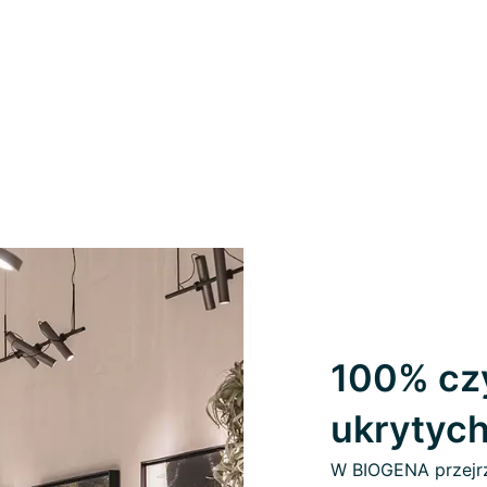
100% czy
ukrytyc
W BIOGENA przejrz