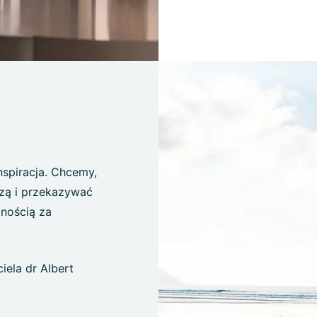
inspiracja. Chcemy,
dzą i przekazywać
nością za
iela dr Albert