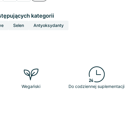
stępujących kategorii
we
Selen
Antyoksydanty
Wegański
Do codziennej suplementacji