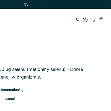
Bezpłatna dostawa przy zamówieniach powyżej 75 €
 µg selenu (metioniny selenu) - Dobre
etencji w organizmie.
elenometioninę
s retencji