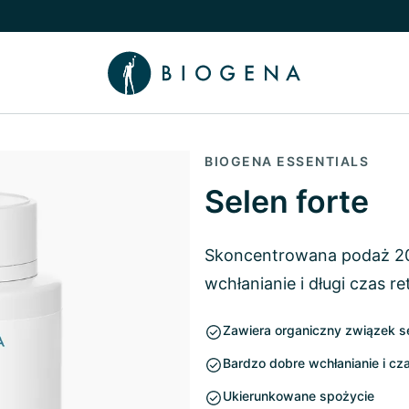
nu
 Wiedza podmenu
BIOGENA ESSENTIALS
Selen forte
Skoncentrowana podaż 200
wchłanianie i długi czas r
Zawiera organiczny związek s
Bardzo dobre wchłanianie i cza
Ukierunkowane spożycie