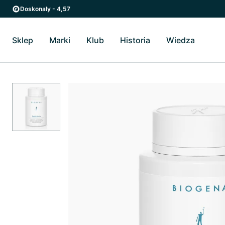
Przejdź do strony głównej
Przejdź do głównego menu
Doskonały - 4,57
Sklep
Marki
Klub
Historia
Wiedza
Przełącz Sklep podmenu
Przełącz Marki podmenu
Przełącz Historia podme
Przełącz