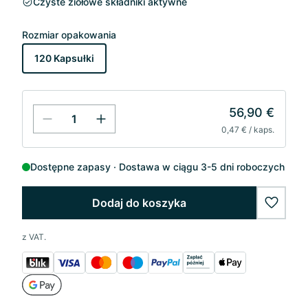
Czyste ziołowe składniki aktywne
Rozmiar opakowania
120 Kapsułki
56,90 €
0,47 € / kaps.
Dostępne zapasy
Dostawa w ciągu 3-5 dni roboczych
Dodaj do koszyka
wishlis
z VAT.