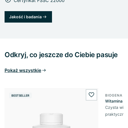
Certyfikat FSSC 22000
Jakość i badania
Odkryj, co jeszcze do Ciebie pasuje
Pokaż wszystkie
BIOGENA E
BESTSELLER
BESTSELL
wishlist.add
Witamina D3
Czysta wita
praktycznej 