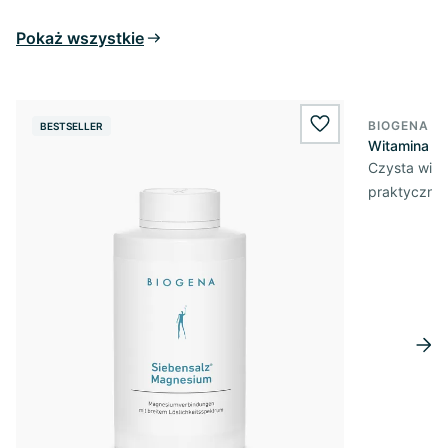
Pokaż wszystkie
BIOGENA E
BESTSELLER
BESTSELL
wishlist.add
Witamina D3
Czysta wita
praktycznej 