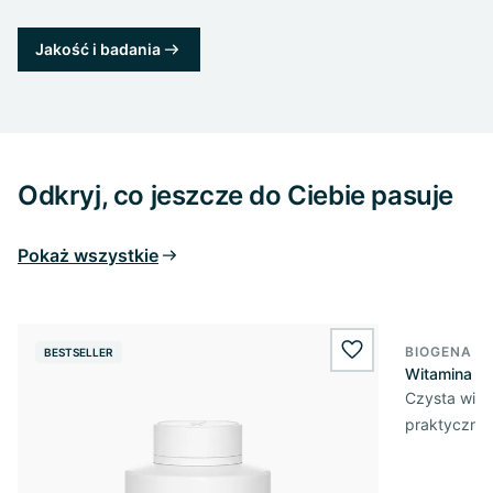
Jakość i badania
Odkryj, co jeszcze do Ciebie pasuje
Pokaż wszystkie
BIOGENA E
BESTSELLER
BESTSELL
wishlist.add
Witamina D3
Czysta wita
praktycznej 